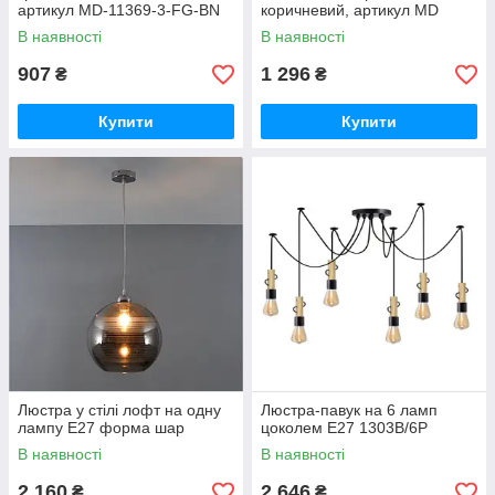
артикул MD-11369-3-FG-BN
коричневий, артикул MD
36724/2+1 BK+BK
В наявності
В наявності
907
1 296
₴
₴
Купити
Купити
Люстра у стілі лофт на одну
Люстра-павук на 6 ламп
лампу Е27 форма шар
цоколем Е27 1303B/6P
В наявності
В наявності
2 160
2 646
₴
₴