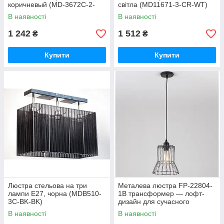
коричневый (MD-3672C-2-
світла (MD11671-3-CR-WT)
BK-BK)
В наявності
В наявності
1 242
1 512
₴
₴
Купити
Купити
Люстра стельова на три
Металева люстра FP-22804-
лампи Е27, чорна (MDB510-
1B трансформер — лофт-
3C-BK-BK)
дизайн для сучасного
інтер'єру
В наявності
В наявності