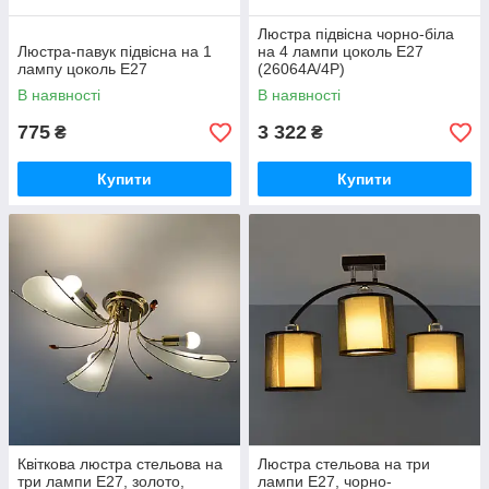
Люстра підвісна чорно-біла
Люстра-павук підвісна на 1
на 4 лампи цоколь Е27
лампу цоколь Е27
(26064A/4P)
В наявності
В наявності
775
3 322
₴
₴
Купити
Купити
Квіткова люстра стельова на
Люстра стельова на три
три лампи Е27, золото,
лампи Е27, чорно-