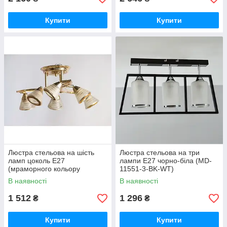
Купити
Купити
Люстра стельова на шість
Люстра стельова на три
ламп цоколь Е27
лампи Е27 чорно-біла (MD-
(мраморного кольору
11551-3-BK-WT)
+золото)
В наявності
В наявності
1 512
1 296
₴
₴
Купити
Купити