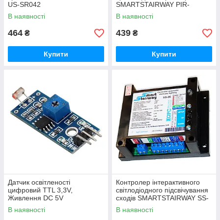
US-SR042
SMARTSTAIRWAY PIR-
SR501, DC5-20V, Сигнал TTL
В наявності
В наявності
3,3V
464
439
₴
₴
Купити
Купити
Датчик освітленості
Контролер інтерактивного
цифровий TTL 3,3V,
світлодіодного підсвічування
Живлення DC 5V
сходів SMARTSTAIRWAY SS-
26
В наявності
В наявності