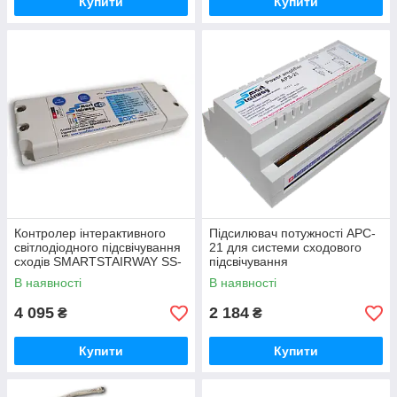
Купити
Купити
Контролер інтерактивного
Підсилювач потужності APC-
світлодіодного підсвічування
21 для системи сходового
сходів SMARTSTAIRWAY SS-
підсвічування
281x WI-FI RGB
SMARTSTAIRWAY
В наявності
В наявності
4 095
2 184
₴
₴
Купити
Купити