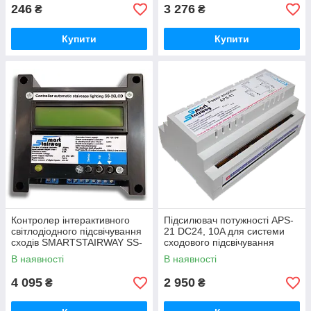
246
3 276
₴
₴
Купити
Купити
Контролер інтерактивного
Підсилювач потужності APS-
світлодіодного підсвічування
21 DС24, 10A для системи
сходів SMARTSTAIRWAY SS-
сходового підсвічування
26 LCD
SMARTSTAIRWAY
В наявності
В наявності
4 095
2 950
₴
₴