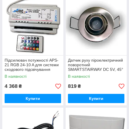
Підсилювач потужності APS-
Датчик руху піроелектричний
21 RGB 24-10 A для системи
поворотний
сходового підсвічування
SMARTSTAIRWAY DC 5V, 45°
SMARTSTAIRWAY
+90° Хром
В наявності
В наявності
4 368
819
₴
₴
Купити
Купити