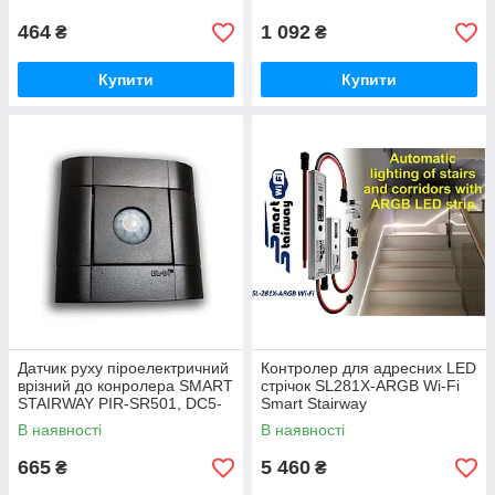
464
1 092
₴
₴
Купити
Купити
Датчик руху піроелектричний
Контролер для адресних LED
врізний до конролера SMART
стрічок SL281X‑ARGB Wi‑Fi
STAIRWAY PIR-SR501, DC5-
Smart Stairway
20V, Чорний
В наявності
В наявності
665
5 460
₴
₴