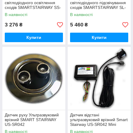
світлодіодного освітлення
світлодіодного підсвічування
сходів SMARTSTAIRWAY SS-
сходів SMARTSTAIRWAY SL-
26
281X-Wi-Fi АRGB
В наявності
В наявності
3 276
5 460
₴
₴
Купити
Купити
Датчик руху Ультразвуковий
Датчик відстані
врізний SMART STAIRWAY
ультразвуковий врізний Smart
US-SR042
Stairway US-SR042 Mini
В наявності
В наявності