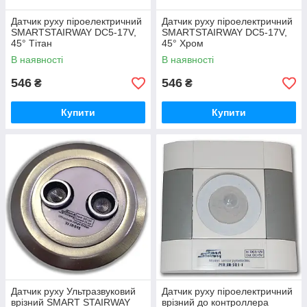
Датчик руху піроелектричний
Датчик руху піроелектричний
SMARTSTAIRWAY DC5-17V,
SMARTSTAIRWAY DC5-17V,
45° Тітан
45° Хром
В наявності
В наявності
546
546
₴
₴
Купити
Купити
Датчик руху Ультразвуковий
Датчик руху піроелектричний
врізний SMART STAIRWAY
врізний до контроллера