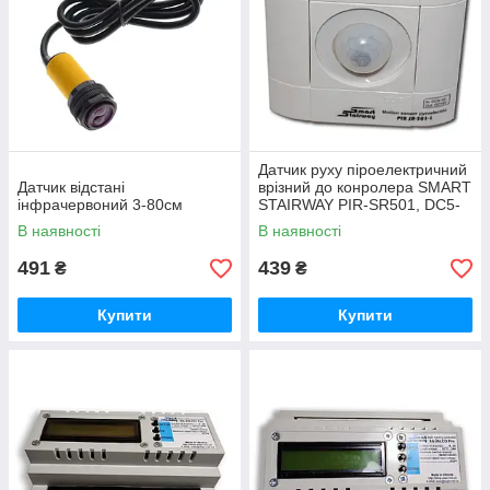
Датчик руху піроелектричний
Датчик відстані
врізний до конролера SMART
інфрачервоний 3-80см
STAIRWAY PIR-SR501, DC5-
20V, Білий
В наявності
В наявності
491
439
₴
₴
Купити
Купити