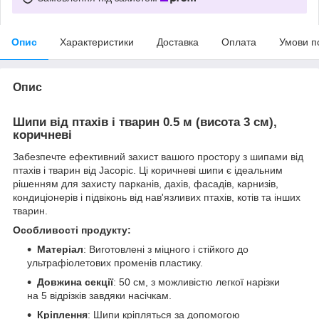
Опис
Характеристики
Доставка
Оплата
Умови п
Опис
Шипи від птахів і тварин 0.5 м (висота 3 см),
коричневі
Забезпечте ефективний захист вашого простору з шипами від
птахів і тварин від Jacopic. Ці коричневі шипи є ідеальним
рішенням для захисту парканів, дахів, фасадів, карнизів,
кондиціонерів і підвіконь від нав'язливих птахів, котів та інших
тварин.
Особливості продукту:
Матеріал
: Виготовлені з міцного і стійкого до
ультрафіолетових променів пластику.
Довжина секції
: 50 см, з можливістю легкої нарізки
на 5 відрізків завдяки насічкам.
Кріплення
: Шипи кріпляться за допомогою