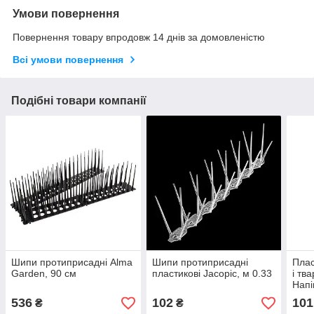
Умови повернення
Повернення товару впродовж 14 днів за домовленістю
Всі умови повернення
Подібні товари компанії
Шипи протиприсадні Alma
Шипи протиприсадні
Плас
Garden, 90 cм
пластикові Jacopic, м 0.33
і тв
Напі
536
102
101
₴
₴