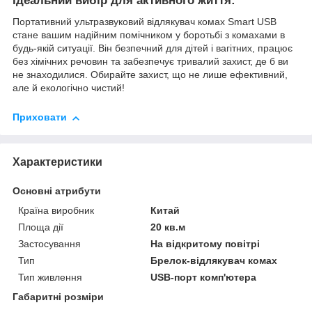
Ідеальний вибір для активного життя:
Портативний ультразвуковий відлякувач комах Smart USB
стане вашим надійним помічником у боротьбі з комахами в
будь-якій ситуації. Він безпечний для дітей і вагітних, працює
без хімічних речовин та забезпечує тривалий захист, де б ви
не знаходилися. Обирайте захист, що не лише ефективний,
але й екологічно чистий!
Приховати
Характеристики
Основні атрибути
Країна виробник
Китай
Площа дії
20 кв.м
Застосування
На відкритому повітрі
Тип
Брелок-відлякувач комах
Тип живлення
USB-порт комп'ютера
Габаритні розміри