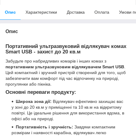
Опис
Характеристики
Доставка
Оплата
Умови п
Опис
Портативний ультразвуковий відлякувач комах
Smart USB - захист до 20 кв.м
Забудьте про набридливих комарів і інших комах з
портативним ультразвуковим відлякувачем Smart USB
.
Цей компактний і зручний пристрій створений для того, щоб
забезпечити вам комфорт під час відпочинку на природі,
прогулянки або пікніка.
Основні переваги продукту:
Широка зона дії:
Відлякувач ефективно захищає вас
у зоні до 20 кв.м у приміщенні та 10 кв.м на відкритому
повітрі. Це ідеальне рішення для використання вдома, в
офісі або на природі.
Портативність і зручність:
Завдяки компактним
розмірам і наявності карабіна, відлякувач легко