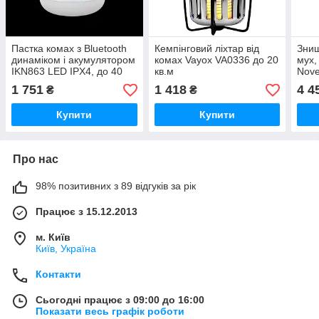
Пастка комах з Bluetooth
Кемпінговий ліхтар від
Знищ
динаміком і акумулятором
комах Vayox VA0336 до 20
мух,
IKN863 LED IPX4, до 40
кв.м
Nove
кв. м.
120 
1 751
1 418
4 4
₴
₴
Купити
Купити
Про нас
98% позитивних з 89 відгуків за рік
Працює з 15.12.2013
м. Київ
Київ, Україна
Контакти
Сьогодні працює з 09:00 до 16:00
Показати весь графік роботи