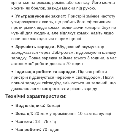
кріпиться на рюкзак, ремінь або коляску. Його можна
носити як брелок, завжди маючи під рукою.
Ультразвуковий захист:
Пристрій змінює частоту
ультразвукових хвиль, що робить його ефективним
проти різних видів комах, включаючи комарів. Звук не
чутний для людини, але відлякує комах, навіть якщо
вони вже знаходяться в приміщенні.
Зручність зарядки:
Вбудований акумулятор
заряджається через USB-роз'єм, підтримуючи швидку
зарядку. Повна зарядка займає всього 3 години, а час
автономної роботи досягає 70 годин.
Індикація роботи та зарядки:
Під час роботи
пристрій підсвічується червоним світлодіодом. Після
повної зарядки світлодіод змінюється на зелений, що
дозволяє легко контролювати рівень заряду.
Технічні характеристики:
Вид шкідника:
Комарі
Зона дії:
20 кв.м у приміщенні, 10 кв.м на вулиці
Частота:
13 - 75 кГц
Час роботи:
70 годин