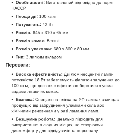
Особливості:
Виготовлений відповідно до норм
HACCP
Площа дії:
100 кв.м
Потужність:
42 Вт
Розмір:
645 х 310 х 65 мм
Розмір комах:
Великі
Розмір упаковки:
680 х 360 х 80 мм
Тип:
З липким вкладом
Переваги:
Висока ефективність:
Дві люмінесцентні лампи
потужністю 18 Вт забезпечують діапазон залучення до
100 кв.м, що дозволяє ефективно боротися з усіма
видами літаючих комах.
Безпека:
Спеціальна плівка на УФ лампах захищає
продукцію від забруднення уламками скла або
хімічними речовинами у разі ламання ламп.
Безшумна робота:
Ідеально підходить для
використання в людних місцях, не створюючи
дискомфорту для відвідувачів та персоналу.