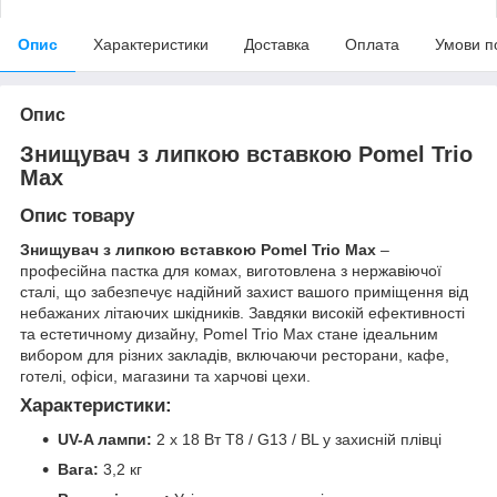
Опис
Характеристики
Доставка
Оплата
Умови п
Опис
Знищувач з липкою вставкою Pomel Trio
Max
Опис товару
Знищувач з липкою вставкою Pomel Trio Max
–
професійна пастка для комах, виготовлена з нержавіючої
сталі, що забезпечує надійний захист вашого приміщення від
небажаних літаючих шкідників. Завдяки високій ефективності
та естетичному дизайну, Pomel Trio Max стане ідеальним
вибором для різних закладів, включаючи ресторани, кафе,
готелі, офіси, магазини та харчові цехи.
Характеристики:
UV-A лампи:
2 x 18 Вт T8 / G13 / BL у захисній плівці
Вага:
3,2 кг