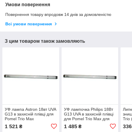
Умови повернення
Повернення товару впродовж 14 днів за домовленістю
Всі умови повернення
З цим товаром також замовляють
УФ лампа Astron 18вт UVA
УФ лампочка Philips 18Вт
Липк
G13 в захисній плівці для
G13 UVA в захисній плівці
знищ
Pomel Trio Max
для Pomel Trio Max для
Trio
інсектицидних ламп
1 521
1 485
336
₴
₴