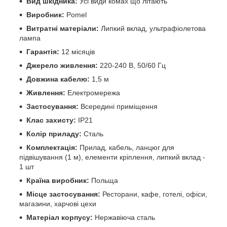
Вид шкідника:
Усі види комах що літають
Виробник:
Pomel
Витратні матеріали:
Липкий вклад, ультрафіолетова
лампа
Гарантія:
12 місяців
Джерело живлення:
220-240 В, 50/60 Гц
Довжина кабелю:
1,5 м
Живлення:
Електромережа
Застосування:
Всередині приміщення
Клас захисту:
IP21
Колір приладу:
Сталь
Комплектація:
Прилад, кабель, ланцюг для
підвішування (1 м), елементи кріплення, липкий вклад -
1 шт
Країна виробник:
Польща
Місце застосування:
Ресторани, кафе, готелі, офіси,
магазини, харчові цехи
Матеріал корпусу:
Нержавіюча сталь