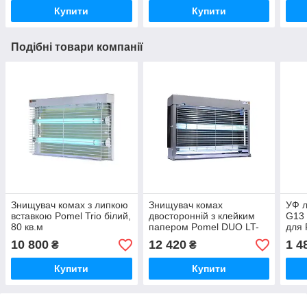
Купити
Купити
Подібні товари компанії
Знищувач комах з липкою
Знищувач комах
УФ л
вставкою Pomel Trio білий,
двосторонній з клейким
G13 
80 кв.м
папером Pomel DUO LT-
для 
30 до 80 кв. м.
інсе
10 800
12 420
1 4
₴
₴
Купити
Купити