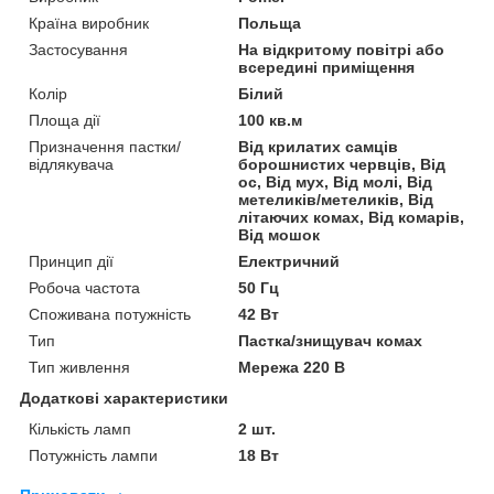
Країна виробник
Польща
Застосування
На відкритому повітрі або
всередині приміщення
Колір
Білий
Площа дії
100 кв.м
Призначення пастки/
Від крилатих самців
відлякувача
борошнистих червців, Від
ос, Від мух, Від молі, Від
метеликів/метеликів, Від
літаючих комах, Від комарів,
Від мошок
Принцип дії
Електричний
Робоча частота
50 Гц
Споживана потужність
42 Вт
Тип
Пастка/знищувач комах
Тип живлення
Мережа 220 В
Додаткові характеристики
Кількість ламп
2 шт.
Потужність лампи
18 Вт