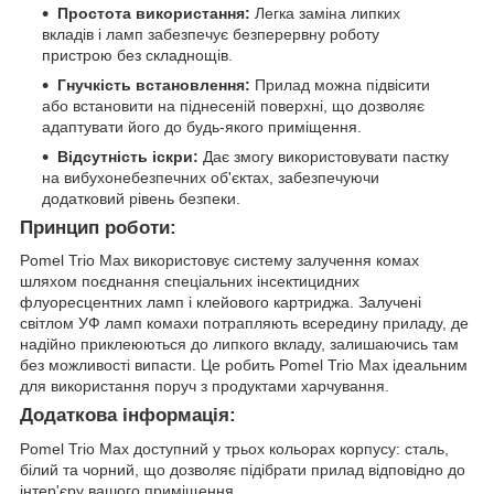
Простота використання:
Легка заміна липких
вкладів і ламп забезпечує безперервну роботу
пристрою без складнощів.
Гнучкість встановлення:
Прилад можна підвісити
або встановити на піднесеній поверхні, що дозволяє
адаптувати його до будь-якого приміщення.
Відсутність іскри:
Дає змогу використовувати пастку
на вибухонебезпечних об'єктах, забезпечуючи
додатковий рівень безпеки.
Принцип роботи:
Pomel Trio Max використовує систему залучення комах
шляхом поєднання спеціальних інсектицидних
флуоресцентних ламп і клейового картриджа. Залучені
світлом УФ ламп комахи потрапляють всередину приладу, де
надійно приклеюються до липкого вкладу, залишаючись там
без можливості випасти. Це робить Pomel Trio Max ідеальним
для використання поруч з продуктами харчування.
Додаткова інформація:
Pomel Trio Max доступний у трьох кольорах корпусу: сталь,
білий та чорний, що дозволяє підібрати прилад відповідно до
інтер'єру вашого приміщення.