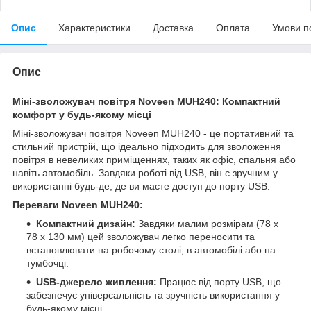
Опис
Характеристики
Доставка
Оплата
Умови п
Опис
Міні-зволожувач повітря Noveen MUH240: Компактний
комфорт у будь-якому місці
Міні-зволожувач повітря Noveen MUH240 - це портативний та
стильний пристрій, що ідеально підходить для зволоження
повітря в невеликих приміщеннях, таких як офіс, спальня або
навіть автомобіль. Завдяки роботі від USB, він є зручним у
використанні будь-де, де ви маєте доступ до порту USB.
Переваги Noveen MUH240:
Компактний дизайн:
Завдяки малим розмірам (78 x
78 x 130 мм) цей зволожувач легко переносити та
встановлювати на робочому столі, в автомобілі або на
тумбочці.
USB-джерело живлення:
Працює від порту USB, що
забезпечує універсальність та зручність використання у
будь-якому місці.