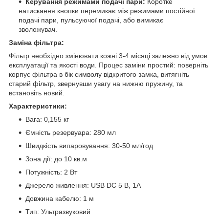
Керування режимами подачі пари:
Коротке
натискання кнопки перемикає між режимами постійної
подачі пари, пульсуючої подачі, або вимикає
зволожувач.
Заміна фільтра:
Фільтр необхідно змінювати кожні 3-4 місяці залежно від умов
експлуатації та якості води. Процес заміни простий: поверніть
корпус фільтра в бік символу відкритого замка, витягніть
старий фільтр, звернувши увагу на нижню пружину, та
встановіть новий.
Характеристики:
Вага: 0,155 кг
Ємність резервуара: 280 мл
Швидкість випаровування: 30-50 мл/год
Зона дії: до 10 кв.м
Потужність: 2 Вт
Джерело живлення: USB DC 5 В, 1А
Довжина кабелю: 1 м
Тип: Ультразвуковий