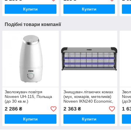
Купити
Купити
Подібні товари компанії
Зволожувач повітря
Знищувач літаючих комах
Звол
Noveen UH-115, Польща
(мух, комарів, метеликів)
Nov
(до 30 кв.м.)
Noveen IKN240 Economic,
(до3
40 Вт до 80 кв. м.
2 286
2 363
1 6
₴
₴
Купити
Купити