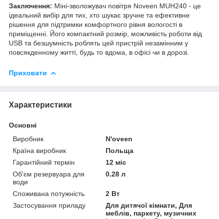
Заключення:
Міні-зволожувач повітря Noveen MUH240 - це
ідеальний вибір для тих, хто шукає зручне та ефективне
рішення для підтримки комфортного рівня вологості в
приміщенні. Його компактний розмір, можливість роботи від
USB та безшумність роблять цей пристрій незамінним у
повсякденному житті, будь то вдома, в офісі чи в дорозі.
Приховати
Характеристики
Основні
Виробник
N'oveen
Країна виробник
Польща
Гарантійний термін
12 міс
Об'єм резервуара для
0.28 л
води
Споживана потужність
2 Вт
Застосування приладу
Для дитячої кімнати, Для
меблів, паркету, музичних