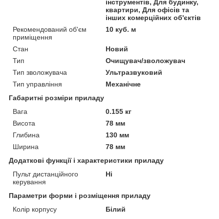
інструментів, Для будинку,
квартири, Для офісів та
інших комерційних об'єктів
Рекомендований об'єм
10 куб. м
приміщення
Стан
Новий
Тип
Очищувач/зволожувач
Тип зволожувача
Ультразвуковий
Тип управління
Механічне
Габаритні розміри приладу
Вага
0.155 кг
Висота
78 мм
Глибина
130 мм
Ширина
78 мм
Додаткові функції і характеристики приладу
Пульт дистанційного
Ні
керування
Параметри форми і розміщення приладу
Колір корпусу
Білий