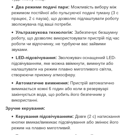
Два режими подачі пари:
Можливість вибору між
режимом постійної або пульсуючої подачі туману (3 с
працює, 2 с пауза), що дозволяє підлаштувати роботу
зволожувача під ваші потреби.
Ультразвукова технологія:
Забезпечує безшумну
роботу, що дозволяє використовувати пристрій під час
роботи чи відпочинку, не турбуючи вас зайвими
звуками.
LED-підсвічування:
Зволожувач оснащений LED-
підсвічуванням, яке можна ввімкнути, вимкнути або
налаштувати на режим плавно миготливого світла,
створюючи приємну атмосферу.
Автоматичне вимкнення:
Пристрій автоматично
вимикається кожні 6 годин або коли в резервуарі
закінчується вода, що робить його безпечним у
використанні.
Зручне керування:
Керування підсвічуванням:
Довге (2 с) натискання
кнопки вмикає/вимикає підсвічування або змінює його
режим на плавно миготливий.