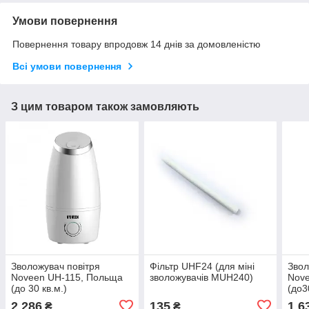
Умови повернення
Повернення товару впродовж 14 днів за домовленістю
Всі умови повернення
З цим товаром також замовляють
Зволожувач повітря
Фільтр UHF24 (для міні
Звол
Noveen UH-115, Польща
зволожувачів MUH240)
Nov
(до 30 кв.м.)
(до3
2 286
135
1 6
₴
₴