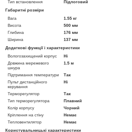
Тип встановлення
Підлоговий
Габаритні розміри
Вага
1.55 кг
Висота
500 мм
Глибина
176 мм
Ширина
137 мм
Додаткові функції і характеристики
Вологозахищений корпус
Ні
Довжина мережевого
1.5 м
шнура
Підтримання температури
Так
Пульт дистанційного
Ні
керування
Терморегулятор
Так
Тип терморегулятора
Плавний
Колір корпусу
Чорний
Кріплення на стіну
Немає
Тепловентилятор
Немає
Користувальницькі характеристики