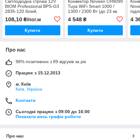
Світлодіодна стрічка 12V
Конвектор Noveen CH9099
Конв
BIOM Professional BPS-G3
Tuya WiFi Smart 1000 /
Nov
2835-120 білий,
1300 / 2300 Вт (до 23 кв.
підл
негерметична,(5 метрів.
м.)(до 23 кв. м.)
20 кв
108,10
4 548
4 3
₴/пог.м
₴
Ціна 3а 1 метр)
Купити
Купити
Про нас
98% позитивних з 89 відгуків за рік
Працює з 15.12.2013
м. Київ
Київ, Україна
Контакти
Сьогодні працює з 09:00 до 16:00
Показати весь графік роботи
Про нас