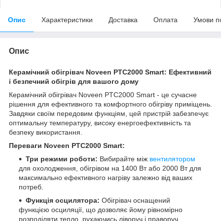
Опис
Характеристики
Доставка
Оплата
Умови п
Опис
Керамічний обігрівач Noveen PTC2000 Smart: Ефективний
і безпечний обігрів для вашого дому
Керамічний обігрівач Noveen PTC2000 Smart - це сучасне
рішення для ефективного та комфортного обігріву приміщень.
Завдяки своїм передовим функціям, цей пристрій забезпечує
оптимальну температуру, високу енергоефективність та
безпеку використання.
Переваги Noveen PTC2000 Smart:
Три режими роботи:
Вибирайте між
вентилятором
для охолодження, обігрівом на 1400 Вт або 2000 Вт для
максимально ефективного нагріву залежно від ваших
потреб.
Функція осцилятора:
Обігрівач оснащений
функцією осциляції, що дозволяє йому рівномірно
розподіляти тепло, рухаючись ліворуч і праворуч,