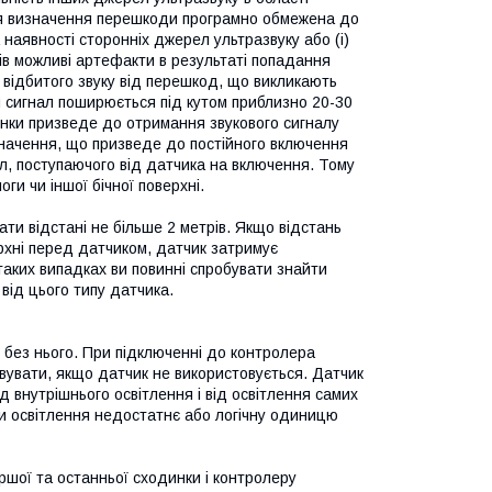
ія визначення перешкоди програмно обмежена до
 наявності сторонніх джерел ультразвуку або (і)
ів можливі артефакти в результаті попадання
 відбитого звуку від перешкод, що викликають
й сигнал поширюється під кутом приблизно 20-30
динки призведе до отримання звукового сигналу
 значення, що призведе до постійного включення
л, поступаючого від датчика на включення. Тому
ги чи іншої бічної поверхні.
ати відстані не більше 2 метрів. Якщо відстань
ерхні перед датчиком, датчик затримує
таких випадках ви повинні спробувати знайти
від цього типу датчика.
і без нього. При підключенні до контролера
ивувати, якщо датчик не використовується. Датчик
д внутрішнього освітлення і від освітлення самих
ли освітлення недостатнє або логічну одиницю
ршої та останньої сходинки і контролеру