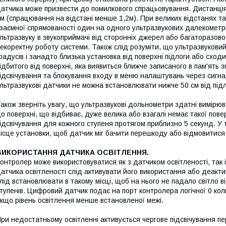
атчика може призвести до помилкового спрацьовування. Дистанц
м (спрацювання на відстані менше 1,2м). При великих відстанях та
заємної спрямованості один на одного ультразвукових далекометр
льтразвуку в звукоприймачі від сторонніх джерел або багаторазово
екоректну роботу системи. Також слід розуміти, що ультразвукови
радусів і занадто близька установка від поверхні підлоги або схо
ідбитого від поверхні, яка виявиться ближче записаного в пам'ять
ідсвічування та блокування входу в меню налаштувань через сигна
льтразвукові датчики не можна встановлювати нижче 50 см від підло
акож зверніть увагу, що ультразвукові дольнометри здатні вимірюв
о поверхні, що відбиває, дуже велика або взагалі немає такої пов
ідсвічування для кожного ступеня протягом приблизно 5 секунд. У 
ісце установки, щоб датчик міг бачити перешкоду або відмовитися 
ВИКОРИСТАННЯ ДАТЧИКА ОСВІТЛЕННЯ.
онтролер може використовуватися як з датчиком освітленості, так 
атчика освітленості слід активувати його використання або деакт
лід встановлювати в такому місці, щоб на нього не падало світло ві
тупенів. Цифровий датчик подає на порт контролера логічної 0 ко
кщо рівень освітлення менше встановленої межі.
ри недостатньому освітленні активується чергове підсвічування пе