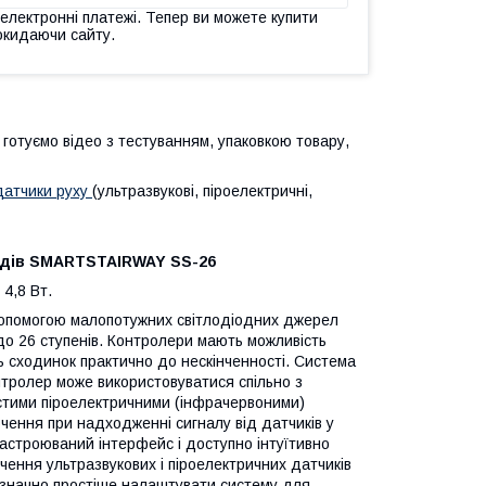
 електронні платежі. Тепер ви можете купити
окидаючи сайту.
 готуємо відео з тестуванням, упаковкою товару,
атчики руху
(ультразвукові, піроелектричні,
ходів SMARTSTAIRWAY SS-26
 4,8 Вт.
допомогою малопотужних світлодіодних джерел
до 26 ступенів. Контролери мають можливість
ь сходинок практично до нескінченності. Система
нтролер може використовуватися спільно з
остими піроелектричними (інфрачервоними)
чення при надходженні сигналу від датчиків у
астроюваний інтерфейс і доступно інтуїтивно
чення ультразвукових і піроелектричних датчиків
о значно простіше налаштувати систему для