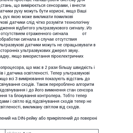
дстань, що вимірюється сенсорами, і внести
атчики руху можуть бути корисні, якщо Ваші
а, рух якою може викликати помилкові
ові датчики слід чітко розуміти технологічну
одження відбитого ультразвукового сигналу. Из
е с отсутствием отраженного сигнала от
бработки сигнала в случае отсутствия
ьтразвукові датчики можуть не спрацьовувати в
 сторонніх ультразвукових джерел звуку.
падку, якщо використання піроелектричних
процесора, що має в 2 рази більшу швидкість і
в і датчика освітленості. Тепер ультразвукові
 якщо всі 3 вимірювання показують відстань до
свічування сходів. Також перероблено алгоритм
ідсвічування і до його вимкнення стан сенсора
ання та блокування контролера. Тобто тепер
ами і світло від підсвічування сходів тепер не
ітленості, викликану світлом від сходів.
лений на DIN-рейку або прикріплений до поверхні