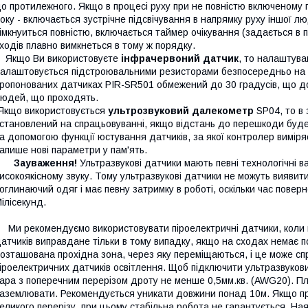
о протилежного. Якщо в процесі руху при не повністю включеному 
оку - включається зустрічне підсвічування в напрямку руху іншої л
імкнуиться повністю, включається таймер очікування (задається в п
ходів плавно вимкнеться в тому ж порядку.
Якщо Ви використовуєте
інфрачервоний датчик
, то налаштува
алаштовується підстроювальними резисторами безпосередньо на с
ропонованих датчиках PIR-SR501 обмежений до 30 градусів, що д
юдей, що проходять.
кщо використовується
ультрозвуковий далекометр
SP04, то в
становлений на спрацьовуванні, якщо відстань до перешкоди буде 
а допомогою функції юстування датчиків, за якої контролер виміряє
апише нові параметри у пам'ять.
Зауваження!
Ультразвукові датчики мають певні технологічні в
исокоякісному звуку. Тому ультразвукові датчики не можуть вияви
оглинаючий одяг і має певну затримку в роботі, оскільки час поверн
ілісекунд.
и рекомендуємо використовувати піроелектричні датчики, коли 
атчиків виправдане тільки в тому випадку, якщо на сходах немає по
озташована прохідна зона, через яку переміщаються, і це може с
іроелектричних датчиків освітлення. Щоб підключити ультразвуков
ара з поперечним перерізом дроту не менше 0,5мм.кв. (AWG20). П
аземлювати. Рекомендується уникати довжини понад 10м. Якщо про
еликого перерізу, при цьому стабільна робота не гарантується. Ная