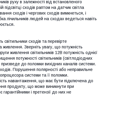
иків руху в залежності від встановленого
й підсвітці сходів раптом на датчик світла
вання сходів і чергових сходів вимкнеться, і
бка лічильників людей на сходах ведеться навіть
нюється.
ь світильники сходів та перевірте
 живлення. Зверніть увагу, що потужність
руги живлення світильників 12В потужність однієї
ищення потужності світильників (світлодіодних
к) призведе до поломки вихідних каналів системи.
 входів. Порушення полярності або неправильне
опроцесора системи та її поломки.
ість навантаження, що має бути підключена до
ння продукту, що може виникнути при
 гарантійними і претензії до них не