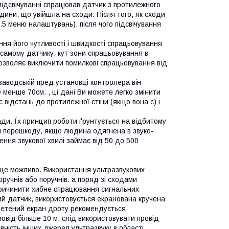
підсвічуванні спрацював датчик з протилежного
юдини, що увійшла на сходи. Після того, як сходи
.5 меню налаштувань), після чого підсвічування
ння його чутливості і швидкості спрацьовування
амому датчику, кут зони спрацьовування в
озволяє виключити помилкові спрацьовування від
 заводській пред.установці контролера він
менше 70см. , ці дані Ви можете легко змінити
 відстань до протилежної стіни (якщо вона є) і
ади. Їх принцип роботи ґрунтується на відбитому
ти перешкоду, якщо людина одягнена в звуко-
ення звукової хвилі займає від 50 до 500
це можливо. Використання ультразвукових
ручнів або поручнів. а поряд зі сходами
причинити хибне спрацювання сигнальних
ий датчик, використовується екранована кручена
летений екран дроту рекомендується
від більше 10 м, слід використовувати провід
вність інших джерел ультразвуку в області