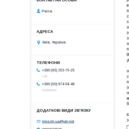
в
п
Раїса
с
с
о
э
з
Київ, Україна
о
п
В
д
У
+380 (93) 253-75-25
о
с
Life
п
+380 (50) 974-58-48
о
Vodafone
н
м
б
К
з
mira.kh.ua@ukr.net