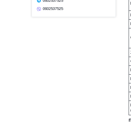
0932537525
0932537525
П