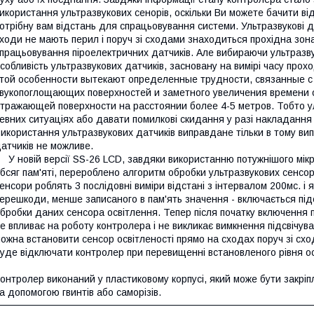
икористання ультразвукових сенорів, оскільки Ви можете бачити ві
отрібну вам відстань для спрацьовування системи. Ультразвукові д
ходи не мають перил і поруч зі сходами знаходиться прохідна зон
працьовування піроелектричних датчиків. Але вибираючи ультразвук
собливість ультразвукових датчиків, засновану на вимірі часу прох
той особенности вытекают определенные трудности, связанны
вукопоглощающих поверхностей и заметного увеличения времени о
тражающей поверхности на расстоянии более 4-5 метров. Тобто ул
евних ситуаціях або давати помилкові скидання у разі накладання
икористання ультразвукових датчиків виправдане тільки в тому ви
атчиків не можливе.
 новій версії SS-26 LCD, завдяки використанню потужнішого мікро
бсяг пам'яті, перероблено алгоритм обробки ультразвукових сенсорі
енсори роблять 3 послідовні виміри відстані з інтервалом 200мс. і
ерешкоди, менше записаного в пам'ять значення - включається під
бробки даних сенсора освітлення. Тепер після початку включення п
е впливає на роботу контролера і не викликає вимкнення підсвічув
ожна встановити сенсор освітленості прямо на сходах поруч зі сход
уде відключати контролер при перевищенні встановленого рівня осв
онтролер виконаний у пластиковому корпусі, який може бути закріп
а допомогою гвинтів або саморізів.