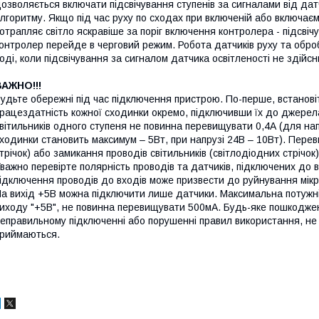
озволяється включати підсвічування ступенів за сигналами від датч
лгоритму. Якщо під час руху по сходах при включеній або включаємі
отрапляє світло яскравіше за поріг включення контролера - підсвічу
онтролер перейде в черговий режим. Робота датчиків руху та обро
оді, коли підсвічування за сигналом датчика освітленості не здійс
ВАЖНО!!!
удьте обережні під час підключення пристрою. По-перше, встановіт
рацездатність кожної сходинки окремо, підключивши їх до джерела
вітильників одного ступеня не повинна перевищувати 0,4А (для нап
ходинки становить максимум – 5Вт, при напрузі 24В – 10Вт). Перев
трічок) або замикання проводів світильників (світлодіодних стрічо
важно перевірте полярність проводів та датчиків, підключених до
ідключення проводів до входів може призвести до руйнування мікр
а вихід +5В можна підключити лише датчики. Максимальна потужн
иходу "+5В", не повинна перевищувати 500мА. Будь-яке пошкодже
еправильному підключенні або порушенні правил використання, не є
риймаються.