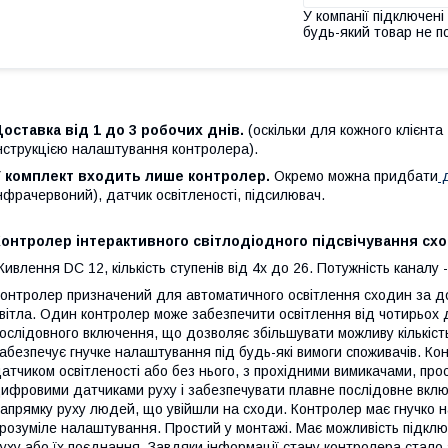
У компанії підключені
будь-який товар не п
оставка від 1 до 3 робочих днів.
(оскільки для кожного клієнта
нструкцією налаштування контролера).
У комплект входить лише контролер.
Окремо можна придбати
д
нфрачервоний), датчик освітленості, підсилювач.
Контролер інтерактивного світлодіодного підсвічування с
ивлення DC 12, кількість ступенів від 4х до 26. Потужність каналу -
онтролер призначений для автоматичного освітлення сходин за 
вітла. Один контролер може забезпечити освітлення від чотирьох 
ослідовного включення, що дозволяє збільшувати можливу кількіст
абезпечує гнучке налаштування під будь-які вимоги споживачів. Ко
атчиком освітленості або без нього, з прохідними вимикачами, пр
ифровими датчиками руху і забезпечувати плавне послідовне вклю
апрямку руху людей, що увійшли на сходи. Контролер має гнучко н
розуміле налаштування. Простий у монтажі. Має можливість підклю
уху або їх поєднання. Завдяки інформації стану контролера стал