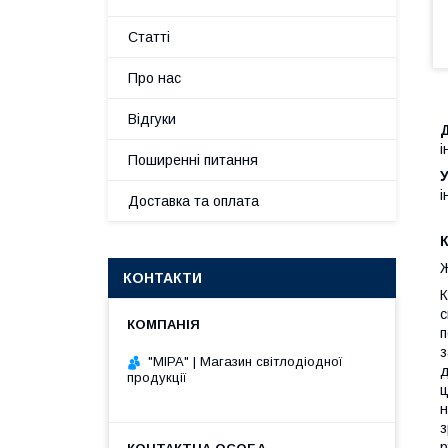
Статті
Про нас
Відгуки
Д
і
Поширенні питання
і
Доставка та оплата
Ж
КОНТАКТИ
К
с
п
з
"МІРА" | Магазин світлодіодної
д
продукції
ц
н
з
р