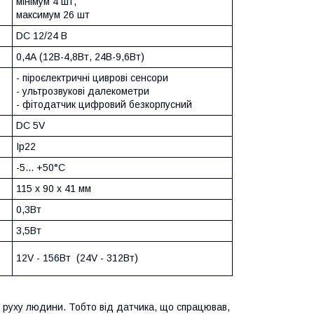
мінімум 4 шт,
максимум 26 шт
DC 12/24 B
0,4А (12В-4,8Вт, 24В-9,6Вт)
- піроєлектричні циврові сенсори
- ультрозвукові далекометри
- фітодатчик цифровий безкорпусний
DC 5V
Ip22
-5... +50°C
115 х 90 х 41 мм
0,3Вт
3,5Вт
12V - 156Вт (24V - 312Вт)
 руху людини. Тобто від датчика, що спрацював,