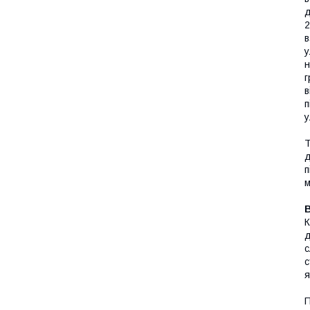
д
2
в
у
н
г
в
п
у
Т
д
п
м
К
д
с
с
я
П