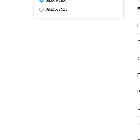
0932537525
Б
0932537525
Г
О
С
П
Р
Т