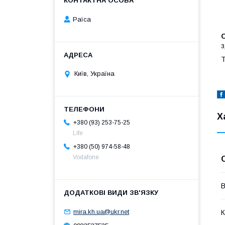
Раїса
з
Т
Київ, Україна
Х
+380 (93) 253-75-25
Life
+380 (50) 974-58-48
Vodafone
В
mira.kh.ua@ukr.net
К