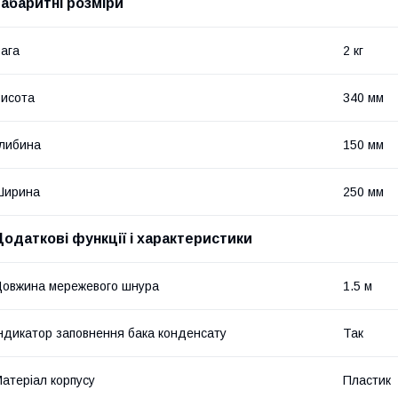
Габаритні розміри
ага
2 кг
исота
340 мм
либина
150 мм
Ширина
250 мм
Додаткові функції і характеристики
овжина мережевого шнура
1.5 м
ндикатор заповнення бака конденсату
Так
атеріал корпусу
Пластик