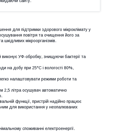
окидаючи сайту.
ення для підтримки здорового мікроклімату у
 осушування повітря та очищення його за
 шкідливих мікроорганізмів.
 й виконує УФ-обробку, знищуючи бактерії та
оди на добу при 25°C і вологості 80%,
легко налаштовувати режими роботи та
м 2,5 літра осушувач автоматично
ю.
альній функції, пристрій надійно працює
льним для використання у неопалюваних
імальному споживанні електроенергії.