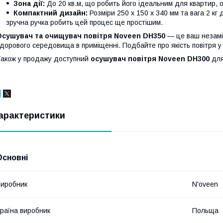
Зона дії:
До 20 кв.м, що робить його ідеальним для квартир, о
Компактний дизайн:
Розміри 250 x 150 x 340 мм та вага 2 к
зручна ручка робить цей процес ще простішим.
Осушувач та очищувач повітря Noveen DH350
— це ваш незамін
дорового середовища в приміщенні. Подбайте про якість повітря у 
акож у продажу доступний
осушувач повітря Noveen DH300
для
арактеристики
Основні
иробник
N'oveen
раїна виробник
Польща