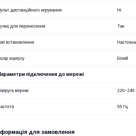
ульт дистанційного керування
Ні
учка для перенесення
Так
ип встановлення
Настільн
олір корпусу
Білий
Параметри підключення до мережі
апруга мережі
220~240
астота
55 Гц
нформація для замовлення