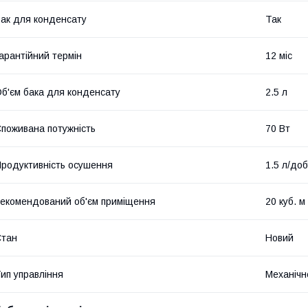
ак для конденсату
Так
арантійний термін
12 міс
б'єм бака для конденсату
2.5 л
поживана потужність
70 Вт
родуктивність осушення
1.5 л/до
екомендований об'єм приміщення
20 куб. м
Стан
Новий
ип управління
Механічн