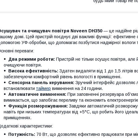
будь-який товар не п
Осушувач та очищувач повітря Noveen DH350
— це надійне ріш
ашому домі. Цей пристрій поєднує дві важливі функції: ефективне
опомогою УФ-обробки, що допомагає позбутися надмірної вологи та
сновні переваги:
Два режими роботи:
Пристрій не тільки осушує повітря, але
очищуючи повітря.
Висока ефективність:
Здатен видаляти від 1 до 1,5 літрів в
забезпечуючи комфортний рівень вологості в приміщенні.
Сенсорна панель керування:
Зручний інтерфейс дозволяє 
встановлювати
таймер
вимкнення на 24 години.
Автоматичне вимкнення:
При заповненні резервуара об'ємо
вимикається, що запобігає переливу та економить електроенергі
Функція розморожування:
Завдяки автоматичній розморожув
навіть при низьких температурах від +5°C, що робить його ідеа
приміщеннях.
одаткові характеристики:
Потужність:
70 Вт, що дозволяє ефективно працювати при мін