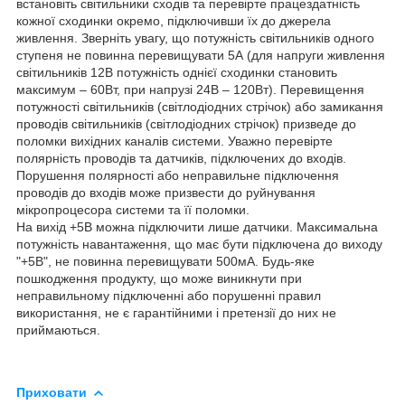
встановіть світильники сходів та перевірте працездатність
кожної сходинки окремо, підключивши їх до джерела
живлення. Зверніть увагу, що потужність світильників одного
ступеня не повинна перевищувати 5А (для напруги живлення
світильників 12В потужність однієї сходинки становить
максимум – 60Вт, при напрузі 24В – 120Вт). Перевищення
потужності світильників (світлодіодних стрічок) або замикання
проводів світильників (світлодіодних стрічок) призведе до
поломки вихідних каналів системи. Уважно перевірте
полярність проводів та датчиків, підключених до входів.
Порушення полярності або неправильне підключення
проводів до входів може призвести до руйнування
мікропроцесора системи та її поломки.
На вихід +5В можна підключити лише датчики. Максимальна
потужність навантаження, що має бути підключена до виходу
"+5В", не повинна перевищувати 500мА. Будь-яке
пошкодження продукту, що може виникнути при
неправильному підключенні або порушенні правил
використання, не є гарантійними і претензії до них не
приймаються.
Приховати