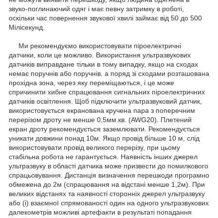
звуко-поглинаючий одяг і має певну затримку в роботі,
оскільки час повернення звукової хвилі займає від 50 до 500
Мілісекунд.
Ми рекомендуємо використовувати піроелектричні
датчики, коли це можливо. Використання ультразвукових
датчиків виправдане тільки в тому випадку, якщо на сходах
немає поручнів або поручнів. а поряд зі сходами розташована
прохідна зона, через яку переміщаються, і це може
спричинити хибне спрацювання сигнальних піроелектричних
датчиків освітлення. Щоб підключити ультразвуковий датчик,
використовується екранована кручена пара з поперечним
перерізом дроту не менше 0,5мм.кв. (AWG20). Плетений
екран дроту рекомендується заземлювати. Рекомендується
уникати довжини понад 10м. Якщо провід більше 10 м, слід
використовувати провід великого перерізу, при цьому
стабільна робота не гарантується. Наявність інших джерел
ультразвуку в області датчика може призвести до помилкового
спрацьовування. Дистанція визначення перешкоди програмно
обмежена до 2м (спрацювання на відстані менше 1,2м). При
великих відстанях та наявності сторонніх джерел ультразвуку
або (і) взаємної спрямованості один на одного ультразвукових
далекометрів можливі артефакти в результаті попадання