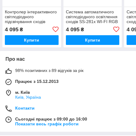
Контролер інтерактивного
Система автоматичного
Сист
світлодіодного
світлодіодного освітлення
світ
підсвічування сходів
сходів SS-281x WI-FI RGB
схо
SMARTSTAIRWAY SS-281x
SMARTSTAIRWAY
SS-
4 095
4 095
4 0
₴
₴
WI-FI RGB
Купити
Купити
Про нас
98% позитивних з 89 відгуків за рік
Працює з 15.12.2013
м. Київ
Київ, Україна
Контакти
Сьогодні працює з 09:00 до 16:00
Показати весь графік роботи