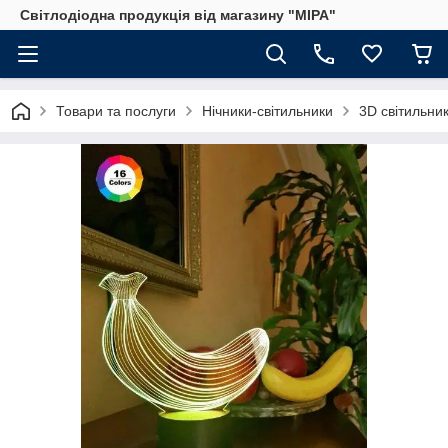
Світлодіодна продукція від магазину "МІРА"
Товари та послуги
Нічники-світильники
3D світильник