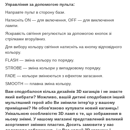
Управління за допомогою пульта:
Направте пульт в сторону бази.
Натисніть ON — для включення, OFF — для виключення
лампи.
Яскравість світіння регулюється за допомогою кнопок зі
стрілками вгору/вниз.
Для вибору кольору світіння натисніть на кнопку відповідного
кольору.
FLASH — зміна кольору по порядку.
STROBE — зміна кольори у випадковому порядку.
FADE — кольори змінюються з ефектом загасання.
SMOOTH — плавна зміна кольору.
Вам сподобалося кілька дизайнів 3D каганців і не знаєте
який вибрати? Можливо, вашій дитині сподобався інший
мультяшний герой або Ви змінили інтер'єр у вашому
приміщенні? Не обов'язково купувати новий каганець!
Унікальною особливістю 3D ламп є те, що зображення в
ньому знімні. У нашому магазині представлений великий
асортимент змінних пластин. Досить замовити у нас
додаткове зображення - і у Вас новий 3D каганець!