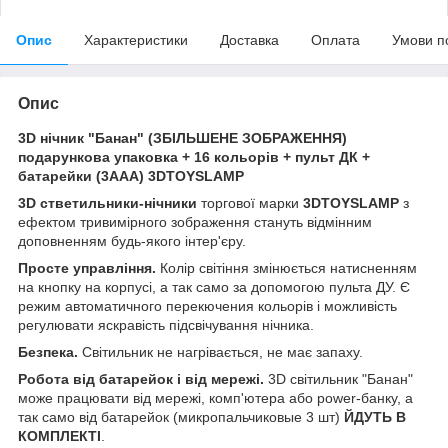
Опис
Характеристики
Доставка
Оплата
Умови п
Опис
3D нічник "Банан" (ЗБІЛЬШЕНЕ ЗОБРАЖЕННЯ)
подарункова упаковка + 16 кольорів + пульт ДК +
батарейки (3ААА) 3DTOYSLAMP
3D стветильники-нічники
торгової марки
3DTOYSLAMP
з
ефектом тривимірного зображення стануть відмінним
доповненням будь-якого інтер'єру.
Просте управління.
Колір світіння змінюється натисненням
на кнопку на корпусі, а так само за допомогою пульта ДУ. Є
режим автоматичного перекючения кольорів і можливість
регулювати яскравість підсвічування нічника.
Безпека.
Світильник не нагрівається, не має запаху.
Робота від батарейок і від мережі.
3D світильник "Банан"
може працювати від мережі, комп'ютера або power-банку, а
так само від батарейок (микропальчиковые 3 шт)
ЙДУТЬ В
КОМПЛЕКТІ
.