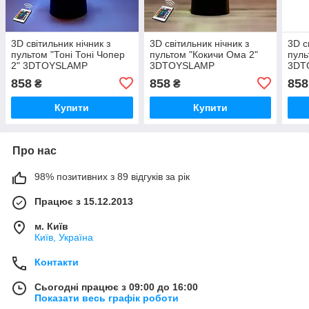
3D світильник нічник з
3D світильник нічник з
3D с
пультом "Тоні Тоні Чопер
пультом "Кокичи Ома 2"
пуль
2" 3DTOYSLAMP
3DTOYSLAMP
3DT
858
858
858
₴
₴
Купити
Купити
Про нас
98% позитивних з 89 відгуків за рік
Працює з 15.12.2013
м. Київ
Київ, Україна
Контакти
Сьогодні працює з 09:00 до 16:00
Показати весь графік роботи