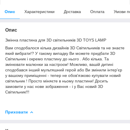
Опис
Характеристики
Доставка
Оплата
Умови п
Опис
Змінна пластина для 3D світильників 3D TOYS LAMP
Вам сподобалося кілька дизайнів 3D Світильників та не знаєте
який вибрати!? У такому випадку Ви можете придбати 3D
Світильник і окремо пластину до нього . Або кілька. Та
змінювати малюнки за настроєм! Можливо, вашій дитині
сподобався інший мультяшний герой або Ви змінили інтер'єр
у вашому приміщенні - тепер не обов'язково купувати новий
світильник ! Просто міняєте в ньому пластини! Досить
замовити у нас нове зображення - і у Вас новий 3D
Світильник!!!
Приховати