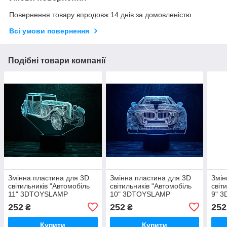
Повернення товару впродовж 14 днів за домовленістю
Всі умови повернення
Подібні товари компанії
Змінна пластина для 3D
Змінна пластина для 3D
Змін
світильників "Автомобіль
світильників "Автомобіль
світ
11" 3DTOYSLAMP
10" 3DTOYSLAMP
9" 
252
252
252
₴
₴
Купити
Купити