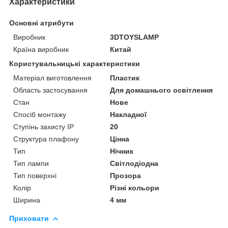
Характеристики
Основні атрибути
Виробник
3DTOYSLAMP
Країна виробник
Китай
Користувальницькі характеристики
Матеріал виготовлення
Пластик
Область застосування
Для домашнього освітлення
Стан
Нове
Спосіб монтажу
Накладної
Ступінь захисту IP
20
Структура плафону
Цінна
Тип
Нічник
Тип лампи
Світлодіодна
Тип поверхні
Прозора
Колір
Різні кольори
Ширина
4 мм
Приховати