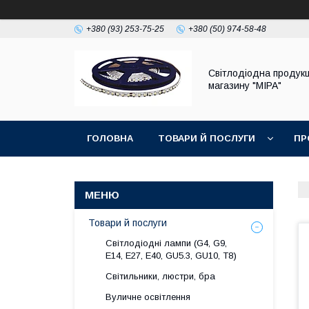
+380 (93) 253-75-25
+380 (50) 974-58-48
Світлодіодна продукц
магазину "МІРА"
ГОЛОВНА
ТОВАРИ Й ПОСЛУГИ
ПР
Товари й послуги
Світлодіодні лампи (G4, G9,
E14, E27, Е40, GU5.3, GU10, Т8)
Світильники, люстри, бра
Вуличне освітлення