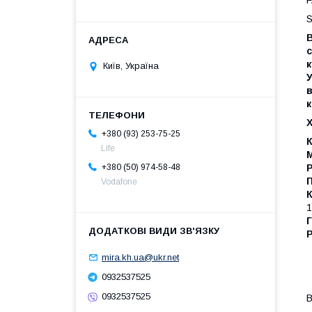
S
В
к
Київ, Україна
У
в
к
+380 (93) 253-75-25
К
Life
М
+380 (50) 974-58-48
П
Vodafone
1
Г
mira.kh.ua@ukr.net
0932537525
0932537525
В