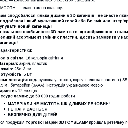
MOOTH — плавна зміна кольору.
ам сподобалося кілька дизайнів 3D каганців і не знаєте як
сподобався інший мультяшний герой або Ви змінили інтер'є
упувати новий каганець!
нікальною особливістю 3D ламп є те, що зображення в ньом
еликий асортимент змінних пластин. Досить замовити у нас
аганець!
Характеристики:
олір світла:
16 кольорів світіння
атеріал:
акрил, пластик
Розмір:
25х13 см
отужність:
5 Вт
Комплектація:
подарункова упаковка, корпус, плоска пластина (
.5 м , батарейки (3ААА), інструкція українською мовою
арантія:
12 місяців
Ресурс лампи:
до 50 000 годин роботи
МАТЕРІАЛИ НЕ МІСТЯТЬ ШКІДЛИВИХ РЕЧОВИН!
НЕ НАГРІВАЄТЬСЯ!
БЕЗПЕЧНО ДЛЯ ДІТЕЙ!
ся продукція
торгової марки 3DTOYSLAMP
пройшла ретельну пер