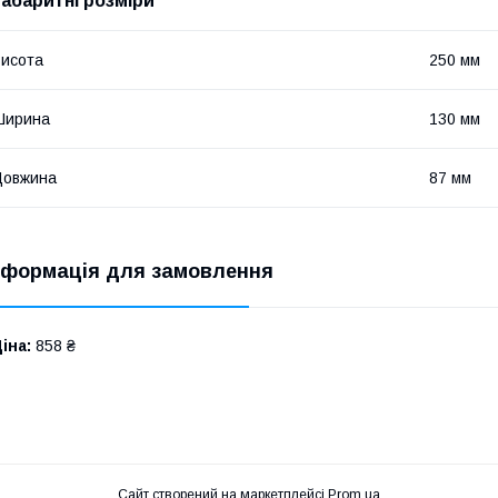
Габаритні розміри
исота
250 мм
Ширина
130 мм
Довжина
87 мм
нформація для замовлення
іна:
858 ₴
Сайт створений на маркетплейсі
Prom.ua