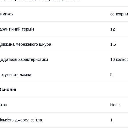
имикач
сенсорний
арантійний термін
12
овжина мережевого шнура
1.5
одаткові характеристики
16 кольор
отужність лампи
5
Основні
Стан
Нове
ількість джерел світла
1