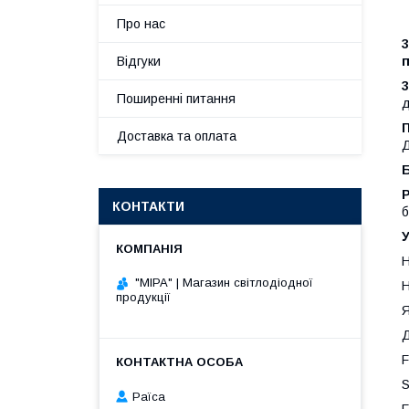
Про нас
Відгуки
Поширенні питання
д
Доставка та оплата
Д
Р
КОНТАКТИ
б
Н
"МІРА" | Магазин світлодіодної
Н
продукції
Я
Д
F
S
Раїса
F