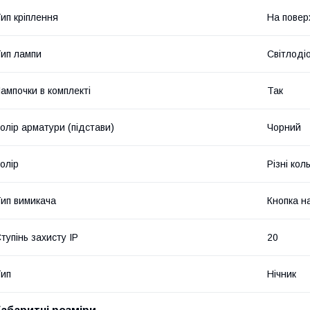
ип кріплення
На пове
ип лампи
Світлоді
ампочки в комплекті
Так
олір арматури (підстави)
Чорний
олір
Різні кол
ип вимикача
Кнопка на
тупінь захисту IP
20
ип
Нічник