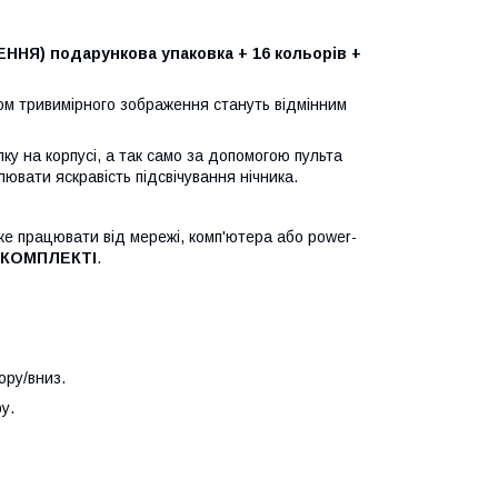
НЯ) подарункова упаковка + 16 кольорів +
м тривимірного зображення стануть відмінним
ку на корпусі, а так само за допомогою пульта
ювати яскравість підсвічування нічника.
же працювати від мережі, комп'ютера або power-
 КОМПЛЕКТІ
.
ору/вниз.
у.