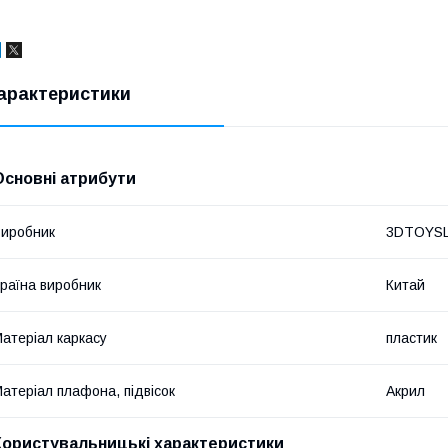
арактеристики
Основні атрибути
иробник
3DTOYS
раїна виробник
Китай
атеріал каркасу
пластик
атеріал плафона, підвісок
Акрил
Користувальницькі характеристики