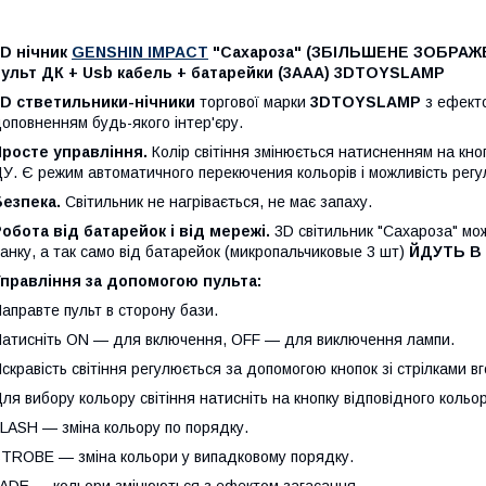
3D нічник
GENSHIN IMPACT
"Сахароза" (ЗБІЛЬШЕНЕ ЗОБРАЖЕН
пульт ДК + Usb кабель + батарейки (3ААА) 3DTOYSLAMP
3D стветильники-нічники
торгової марки
3DTOYSLAMP
з ефекто
оповненням будь-якого інтер'єру.
Просте управління.
Колір світіння змінюється натисненням на кноп
У. Є режим автоматичного перекючения кольорів і можливість регул
Безпека.
Світильник не нагрівається, не має запаху.
обота від батарейок і від мережі.
3D світильник "Сахароза" мо
анку, а так само від батарейок (микропальчиковые 3 шт)
ЙДУТЬ В
Управління за допомогою пульта:
аправте пульт в сторону бази.
атисніть ON — для включення, OFF — для виключення лампи.
скравість світіння регулюється за допомогою кнопок зі стрілками вг
ля вибору кольору світіння натисніть на кнопку відповідного кольор
LASH — зміна кольору по порядку.
TROBE — зміна кольори у випадковому порядку.
ADE — кольори змінюються з ефектом загасання.