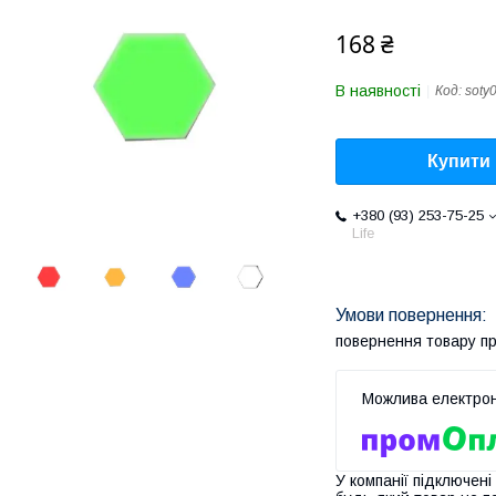
168 ₴
В наявності
Код:
soty
Купити
+380 (93) 253-75-25
Life
повернення товару п
У компанії підключені