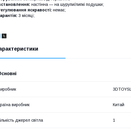
Встановлення:
настінна — на шурупи/липкі подушки;
Регулювання яскравості:
немає;
арантія:
3 місяці;
арактеристики
Основні
иробник
3DTOYS
раїна виробник
Китай
ількість джерел світла
1