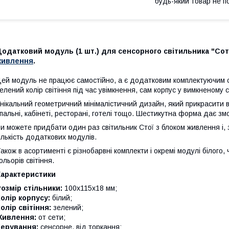
будь-який товар не п
одатковий модуль (1 шт.) для сенсорного світильника "Сот
живлення
.
ей модуль не працює самостійно, а є додатковим комплектуючим 
елений колір світіння під час увімкнення, сам корпус у вимкненому с
нікальний геометричний мінімалістичний дизайн, який прикрасити в
пальні, кабінеті, ресторані, готелі тощо. Шестикутна форма дає змо
и можете придбати один раз світильник Стої з блоком живлення і
ількість додаткових модулів.
акож в асортименті є різнобарвні комплекти і окремі модулі білого,
ольорів світіння.
Характеристики
озмір стільники:
100х115х18 мм;
олір корпусу:
білий;
олір світіння:
зелений;
Живлення:
от сети;
Керування:
сенсорне, від торкання;