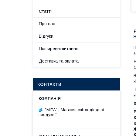
Статті
Про нас
Д
Відгуки
Ц
Поширенні питання
з
Доставка та оплата
У
с
В
к
КОНТАКТИ
Т
к
"МІРА" | Магазин світлодіодної
Р
продукції
К
К