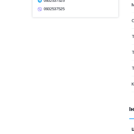
0932537525
М
0932537525
Т
Т
Т
К
І
Ц