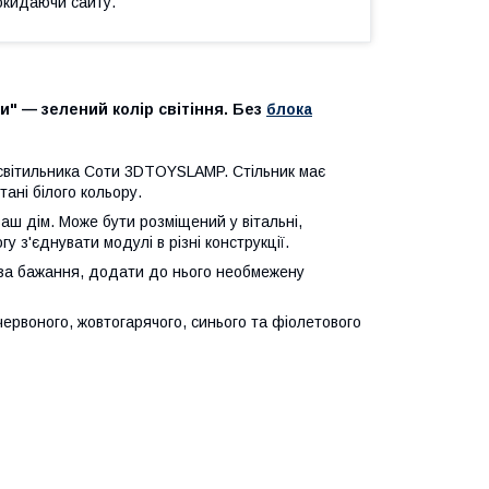
окидаючи сайту.
и" — зелений колір світіння. Без
блока
світильника Соти 3DTOYSLAMP. Стільник має
тані білого кольору.
аш дім. Може бути розміщений у вітальні,
гу з'єднувати модулі в різні конструкції.
, за бажання, додати до нього необмежену
 червоного, жовтогарячого, синього та фіолетового