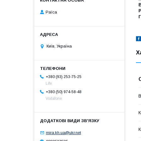
Раїса
Г
Київ, Україна
Х
+380 (93) 253-75-25
Life
+380 (50) 974-58-48
В
Vodafone
К
К
mira.kh.ua@ukr.net