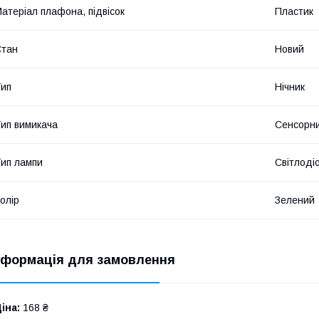
атеріал плафона, підвісок
Пластик
Стан
Новий
ип
Нічник
ип вимикача
Сенсорни
ип лампи
Світлоді
олір
Зелений
нформація для замовлення
іна:
168 ₴