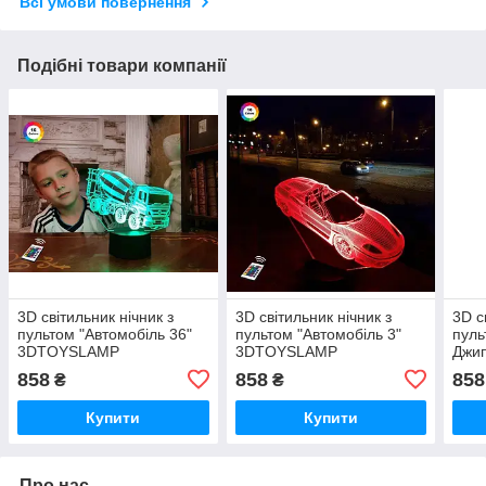
Всі умови повернення
Подібні товари компанії
3D світильник нічник з
3D світильник нічник з
3D с
пультом "Автомобіль 36"
пультом "Автомобіль 3"
пуль
3DTOYSLAMP
3DTOYSLAMP
Джи
858
858
858
₴
₴
Купити
Купити
Про нас