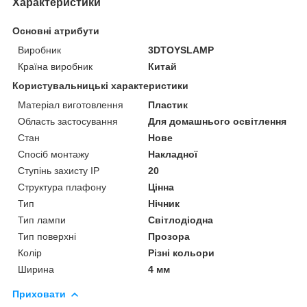
Характеристики
Основні атрибути
Виробник
3DTOYSLAMP
Країна виробник
Китай
Користувальницькі характеристики
Матеріал виготовлення
Пластик
Область застосування
Для домашнього освітлення
Стан
Нове
Спосіб монтажу
Накладної
Ступінь захисту IP
20
Структура плафону
Цінна
Тип
Нічник
Тип лампи
Світлодіодна
Тип поверхні
Прозора
Колір
Різні кольори
Ширина
4 мм
Приховати