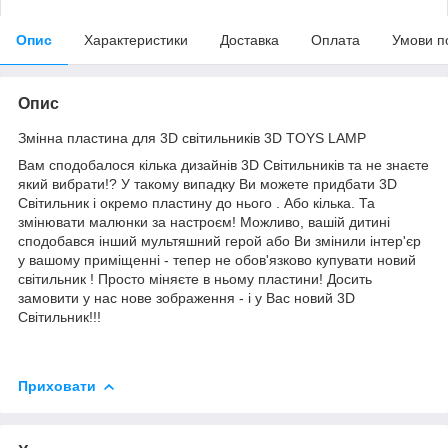
Опис
Характеристики
Доставка
Оплата
Умови п
Опис
Змінна пластина для 3D світильників 3D TOYS LAMP
Вам сподобалося кілька дизайнів 3D Світильників та не знаєте
який вибрати!? У такому випадку Ви можете придбати 3D
Світильник і окремо пластину до нього . Або кілька. Та
змінювати малюнки за настроєм! Можливо, вашій дитині
сподобався інший мультяшний герой або Ви змінили інтер'єр
у вашому приміщенні - тепер не обов'язково купувати новий
світильник ! Просто міняєте в ньому пластини! Досить
замовити у нас нове зображення - і у Вас новий 3D
Світильник!!!
Приховати