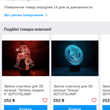
Повернення товару впродовж 14 днів за домовленістю
Всі умови повернення
Подібні товари компанії
Змінна пластина для 3D
Змінна пластина для 3D
Змін
каганця "Залізна людина
каганця "Кільця"
кага
4" 3DTOYSLAMP
3DTOYSLAMP
3DT
252
252
252
₴
₴
Купити
Купити