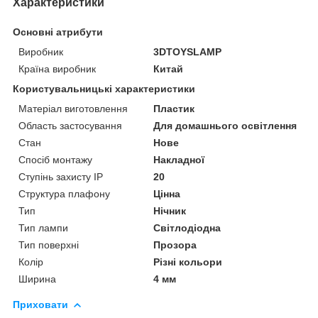
Характеристики
Основні атрибути
Виробник
3DTOYSLAMP
Країна виробник
Китай
Користувальницькі характеристики
Матеріал виготовлення
Пластик
Область застосування
Для домашнього освітлення
Стан
Нове
Спосіб монтажу
Накладної
Ступінь захисту IP
20
Структура плафону
Цінна
Тип
Нічник
Тип лампи
Світлодіодна
Тип поверхні
Прозора
Колір
Різні кольори
Ширина
4 мм
Приховати