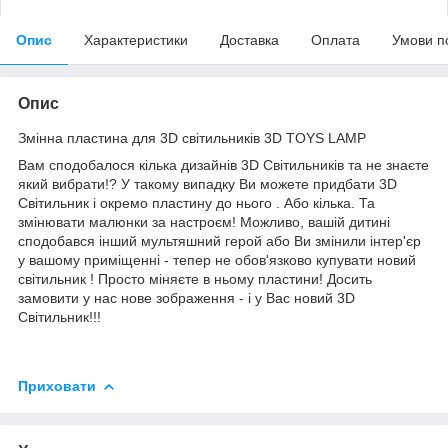
Опис
Характеристики
Доставка
Оплата
Умови п
Опис
Змінна пластина для 3D світильників 3D TOYS LAMP
Вам сподобалося кілька дизайнів 3D Світильників та не знаєте
який вибрати!? У такому випадку Ви можете придбати 3D
Світильник і окремо пластину до нього . Або кілька. Та
змінювати малюнки за настроєм! Можливо, вашій дитині
сподобався інший мультяшний герой або Ви змінили інтер'єр
у вашому приміщенні - тепер не обов'язково купувати новий
світильник ! Просто міняєте в ньому пластини! Досить
замовити у нас нове зображення - і у Вас новий 3D
Світильник!!!
Приховати