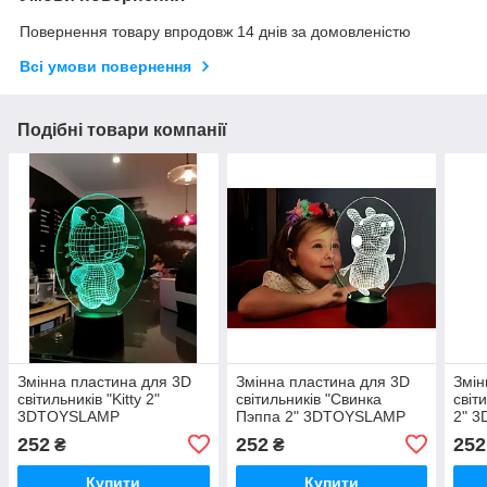
Повернення товару впродовж 14 днів за домовленістю
Всі умови повернення
Подібні товари компанії
Змінна пластина для 3D
Змінна пластина для 3D
Змін
світильників "Kitty 2"
світильників "Свинка
світ
3DTOYSLAMP
Пэппа 2" 3DTOYSLAMP
2" 
252
252
252
₴
₴
Купити
Купити