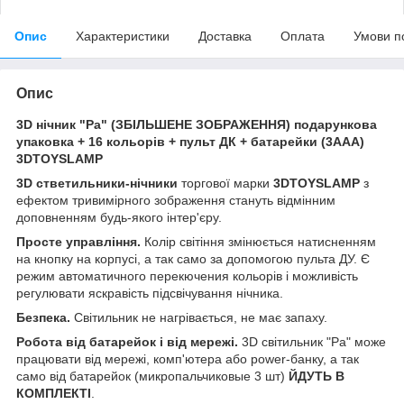
Опис
Характеристики
Доставка
Оплата
Умови п
Опис
3D нічник "Ра" (ЗБІЛЬШЕНЕ ЗОБРАЖЕННЯ) подарункова
упаковка + 16 кольорів + пульт ДК + батарейки (3ААА)
3DTOYSLAMP
3D стветильники-нічники
торгової марки
3DTOYSLAMP
з
ефектом тривимірного зображення стануть відмінним
доповненням будь-якого інтер'єру.
Просте управління.
Колір світіння змінюється натисненням
на кнопку на корпусі, а так само за допомогою пульта ДУ. Є
режим автоматичного перекючения кольорів і можливість
регулювати яскравість підсвічування нічника.
Безпека.
Світильник не нагрівається, не має запаху.
Робота від батарейок і від мережі.
3D світильник "Ра" може
працювати від мережі, комп'ютера або power-банку, а так
само від батарейок (микропальчиковые 3 шт)
ЙДУТЬ В
КОМПЛЕКТІ
.