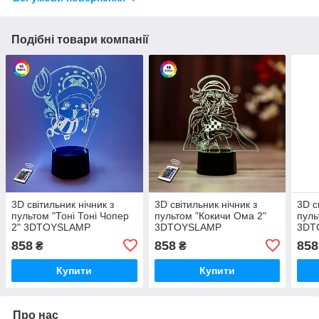
Подібні товари компанії
3D світильник нічник з
3D світильник нічник з
3D с
пультом "Тоні Тоні Чопер
пультом "Кокичи Ома 2"
пуль
2" 3DTOYSLAMP
3DTOYSLAMP
3DT
858
858
858
₴
₴
Купити
Купити
Про нас