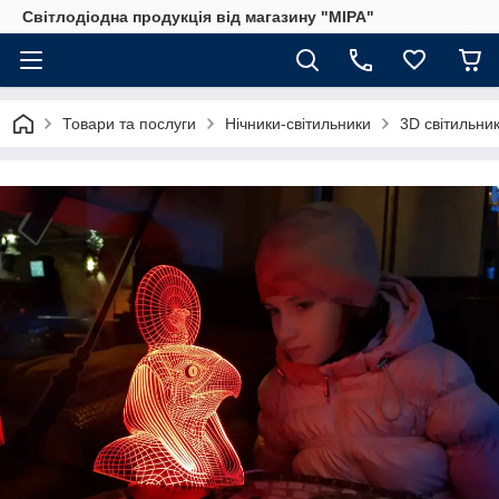
Світлодіодна продукція від магазину "МІРА"
Товари та послуги
Нічники-світильники
3D світильник