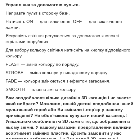
Управління за допомогою пульта:
Направте пульт в сторону бази.
Натисніть ON — для включення, OFF — для виключення
лампи.
Яскравість світіння регулюється за допомогою кнопок зі
стрілками вгору/вниз.
Для вибору кольору світіння натисніть на кнопку відповідного
кольору.
FLASH — зміна кольору по порядку.
STROBE — зміна кольори у випадковому порядку.
FADE — кольори змінюються з ефектом загасання.
SMOOTH — плавна зміна кольору.
Вам сподобалося кілька дизайнів 3D каганців і не знаєте
який вибрати? Можливо, вашій дитині сподобався інший
мультяшний герой або Ви змінили інтер'єр у вашому
приміщенні? Не обов'язково купувати новий каганець!
Унікальною особливістю 3D ламп є те, що зображення в
ньому знімні. У нашому магазині представлений великий
асортимент змінних пластин. Досить замовити у нас
додаткове зображення - і у Вас новий 3D каганець!