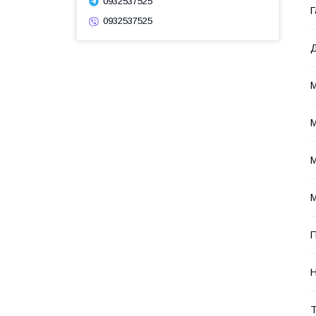
0932537525
Г
0932537525
Д
М
М
М
М
П
Н
Т