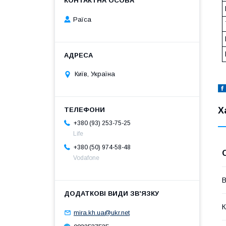
Раїса
Київ, Україна
Х
+380 (93) 253-75-25
Life
+380 (50) 974-58-48
Vodafone
В
К
mira.kh.ua@ukr.net