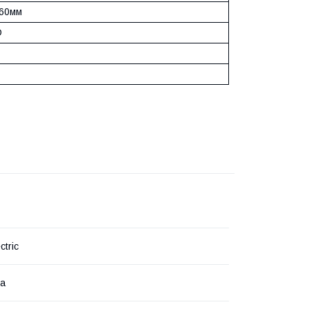
 60мм
D
ctric
на