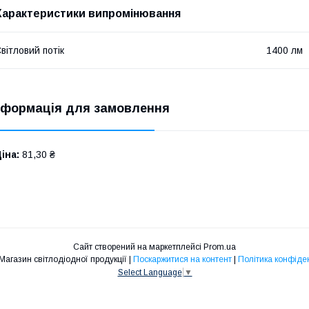
Характеристики випромінювання
вітловий потік
1400 лм
нформація для замовлення
іна:
81,30 ₴
Сайт створений на маркетплейсі
Prom.ua
"МІРА" | Магазин світлодіодної продукції |
Поскаржитися на контент
|
Політика конфіде
Select Language
▼