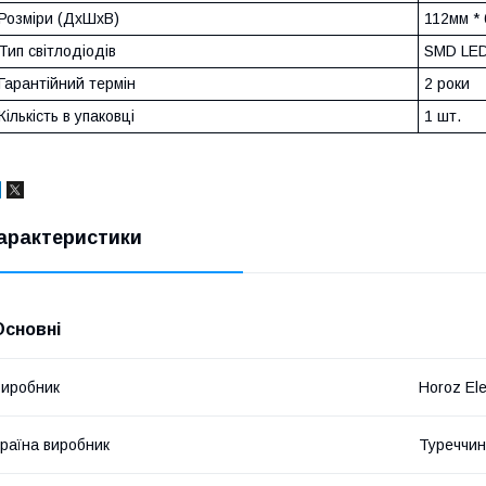
Розміри (ДхШхВ)
112мм *
Тип світлодіодів
SMD LE
Гарантійний термін
2 роки
Кількість в упаковці
1 шт.
арактеристики
Основні
иробник
Horoz Ele
раїна виробник
Туреччи