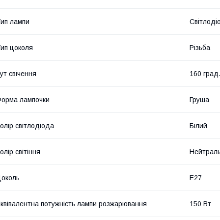
ип лампи
Світлоді
ип цоколя
Різьба
ут свічення
160 град
орма лампочки
Груша
олір світлодіода
Білий
олір світіння
Нейтраль
околь
E27
квівалентна потужність лампи розжарювання
150 Вт