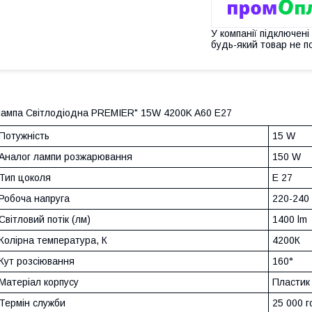
У компанії підключені
будь-який товар не п
ампа Світлодіодна PREMIER" 15W 4200K A60 E27
Потужність
15 W
Аналог лампи розжарювання
150 W
Тип цоколя
Е 27
Робоча напруга
220-240
Світловий потік (лм)
1400 lm
Колірна температура, К
4200К
Кут розсіювання
160°
Матеріал корпусу
Пластик
Термін служби
25 000 