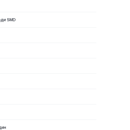
оди SMD
дин