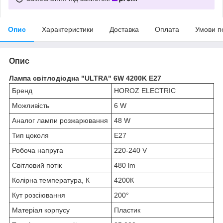
Опис
Характеристики
Доставка
Оплата
Умови п
Опис
Лампа світлодіодна "ULTRA" 6W 4200K Е27
Бренд
HOROZ ELECTRIC
Можливість
6 W
Аналог лампи розжарювання
48 W
Тип цоколя
Е27
Робоча напруга
220-240 V
Світловий потік
480 lm
Колірна температура, К
4200К
Кут розсіювання
200°
Матеріал корпусу
Пластик