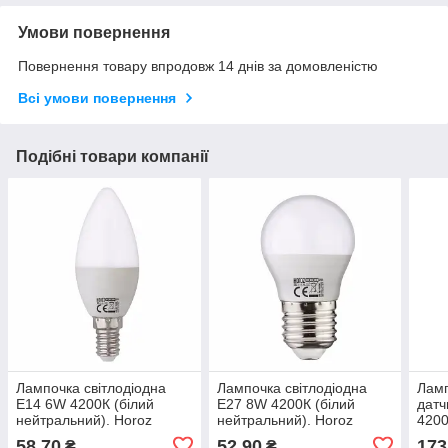
Умови повернення
Повернення товару впродовж 14 днів за домовленістю
Всі умови повернення
Подібні товари компанії
Лампочка світлодіодна
Лампочка світлодіодна
Ламп
E14 6W 4200К (білий
E27 8W 4200К (білий
датч
нейтральний). Horoz
нейтральний). Horoz
4200
Electric "ULTRA"
Electric "ELITE"
нейт
58,70
52,90
173
₴
₴