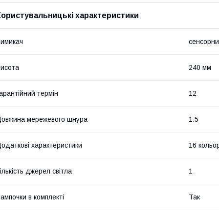
Користувальницькі характеристики
имикач
сенсорний
исота
240 мм
арантійний термін
12
овжина мережевого шнура
1.5
одаткові характеристики
16 кольор
ількість джерел світла
1
ампочки в комплекті
Так