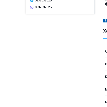
0932537525
ф
0932537525
Х
В
К
М
М