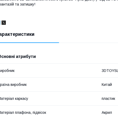
антазій та затишку!
арактеристики
Основні атрибути
иробник
3DTOYS
раїна виробник
Китай
атеріал каркасу
пластик
атеріал плафона, підвісок
Акрил