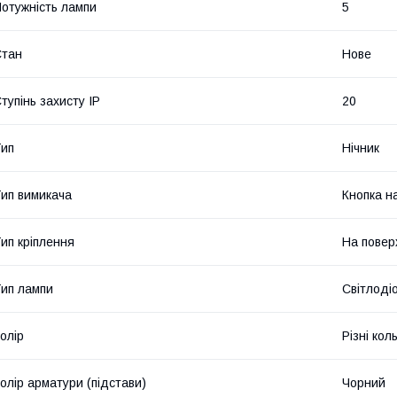
отужність лампи
5
Стан
Нове
тупінь захисту IP
20
ип
Нічник
ип вимикача
Кнопка на
ип кріплення
На пове
ип лампи
Світлоді
олір
Різні кол
олір арматури (підстави)
Чорний