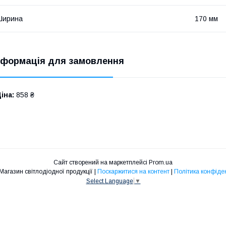
Ширина
170 мм
нформація для замовлення
іна:
858 ₴
Сайт створений на маркетплейсі
Prom.ua
"МІРА" | Магазин світлодіодної продукції |
Поскаржитися на контент
|
Політика конфіде
Select Language
▼