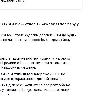
окидаючи сайту.
 3DTOYSLAMP — створіть казкову атмосферу у
DTOYSLAMP стане чудовим доповненням до будь-
ик не лише освітлює простір, а й додає йому
авість підсвічування натисканням на кнопку
зні режими світіння, включаючи автоматичне
 у вашому приміщенні.
 які не містять шкідливих речовин. Він не
м для використання в дитячій кімнаті.
як від мережі, комп'ютера або power-банка
ть у комплект. Це дозволяє використовувати
мережі.