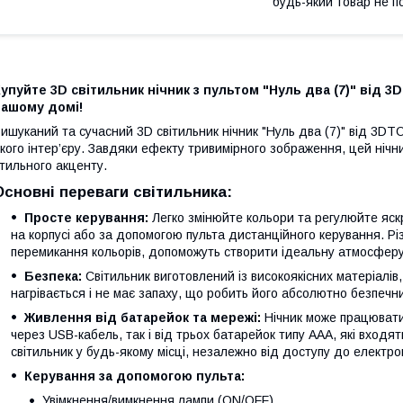
будь-який товар не п
упуйте 3D світильник нічник з пультом "Нуль два (7)" від
вашому домі!
ишуканий та сучасний 3D світильник нічник "Нуль два (7)" від 3
кого інтер’єру. Завдяки ефекту тривимірного зображення, цей нічн
тильного акценту.
Основні переваги світильника:
Просте керування:
Легко змінюйте кольори та регулюйте яскр
на корпусі або за допомогою пульта дистанційного керування. Рі
перемикання кольорів, допоможуть створити ідеальну атмосферу
Безпека:
Світильник виготовлений із високоякісних матеріалів,
нагрівається і не має запаху, що робить його абсолютно безпечни
Живлення від батарейок та мережі:
Нічник може працювати 
через USB-кабель, так і від трьох батарейок типу AAA, які входя
світильник у будь-якому місці, незалежно від доступу до електро
Керування за допомогою пульта:
Увімкнення/вимкнення лампи (ON/OFF).