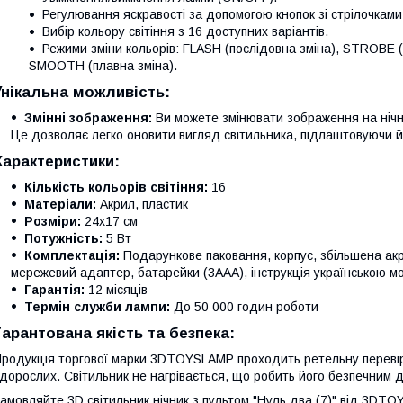
Регулювання яскравості за допомогою кнопок зі стрілочками
Вибір кольору світіння з 16 доступних варіантів.
Режими зміни кольорів: FLASH (послідовна зміна), STROBE (
SMOOTH (плавна зміна).
Унікальна можливість:
Змінні зображення:
Ви можете змінювати зображення на нічни
Це дозволяє легко оновити вигляд світильника, підлаштовуючи йог
Характеристики:
Кількість кольорів світіння:
16
Матеріали:
Акрил, пластик
Розміри:
24x17 см
Потужність:
5 Вт
Комплектація:
Подарункове паковання, корпус, збільшена акр
мережевий адаптер, батарейки (3AAA), інструкція українською м
Гарантія:
12 місяців
Термін служби лампи:
До 50 000 годин роботи
Гарантована якість та безпека:
родукція торгової марки 3DTOYSLAMP проходить ретельну перевірку
 дорослих. Світильник не нагрівається, що робить його безпечним 
амовляйте 3D світильник нічник з пультом "Нуль два (7)" від 3DTOY