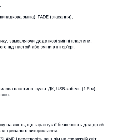
.
випадкова зміна), FADE (згасання),
ку, замовляючи додаткові змінні пластини.
о під настрій або зміни в інтер’єрі.
илова пластина, пульт ДК, USB-кабель (1.5 м),
овою.
 на якість, що гарантує її безпечність для дітей
для тривалого використання.
SLAMP і перетворіть ваш дім на справжній світ