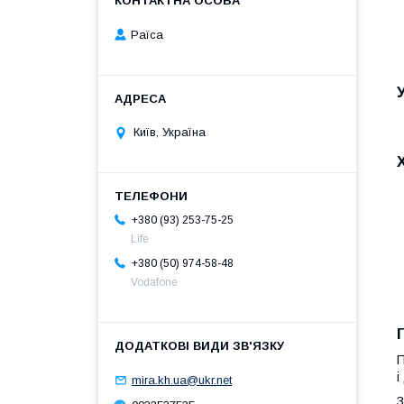
Раїса
Київ, Україна
+380 (93) 253-75-25
Life
+380 (50) 974-58-48
Vodafone
П
і
mira.kh.ua@ukr.net
З