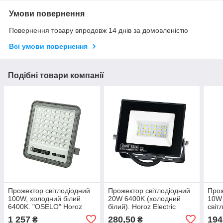
Умови повернення
Повернення товару впродовж 14 днів за домовленістю
Всі умови повернення
Подібні товари компанії
Прожектор світлодіодний
Прожектор світлодіодний
Прож
100W, холодний білий
20W 6400K (холодний
10W 
6400K. "OSELO" Horoz
білий). Horoz Electric
світл
Electric
"PARDUS"
"PA
1 257
280,50
194
₴
₴