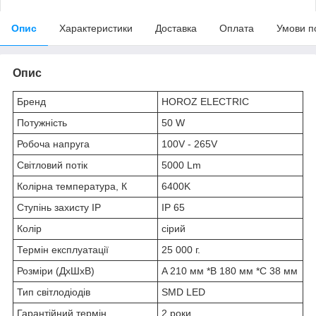
Опис
Характеристики
Доставка
Оплата
Умови п
Опис
Бренд
HOROZ ELECTRIC
Потужність
50 W
Робоча напруга
100V - 265V
Світловий потік
5000 Lm
Колірна температура, К
6400K
Ступінь захисту IP
IP 65
Колір
сірий
Термін експлуатації
25 000 г.
Розміри (ДхШхВ)
A 210 мм *B 180 мм *C 38 мм
Тип світлодіодів
SMD LED
Гарантійний термін
2 роки