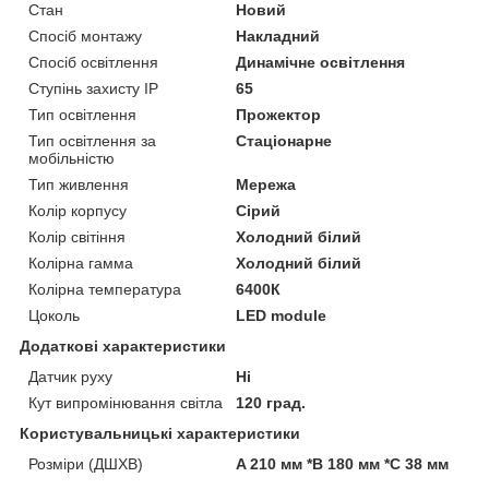
Стан
Новий
Спосіб монтажу
Накладний
Спосіб освітлення
Динамічне освітлення
Ступінь захисту IP
65
Тип освітлення
Прожектор
Тип освітлення за
Стаціонарне
мобільністю
Тип живлення
Мережа
Колір корпусу
Сірий
Колір світіння
Холодний білий
Колірна гамма
Холодний білий
Колірна температура
6400К
Цоколь
LED module
Додаткові характеристики
Датчик руху
Ні
Кут випромінювання світла
120 град.
Користувальницькі характеристики
Розміри (ДШХВ)
A 210 мм *B 180 мм *C 38 мм