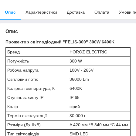
Опис
Характеристики
Доставка
Оплата
Умови п
Опис
Прожектор світлодіодний "FELIS-300" 300W 6400K
Бренд
HOROZ ELECTRIC
Потужність
300 W
Робоча напруга
100V - 265V
Світловий потік
36000 Lm
Колірна температура, К
6400K
Ступінь захисту IP
IP 65
Колір
сірий
Термін експлуатації
30 000 г.
Розміри (ДхШхВ)
A 420 мм *B 340 мм *C 44 мм
Тип світлодіодів
SMD LED