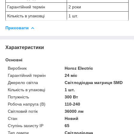
Гарантійний термін
2 роки
Кількість в упаковці
1 шт.
Приховати
Характеристики
Основні
Виробник
Horoz Electric
Гарантійний термін
24 міс
Джерело світла
Світлодіодна матриця SMD
Кількість в упаковці
1 шт.
Потужність
300 Вт
Робоча напруга (В)
110-240
Світловий потік
36000 лм
Стан
Новий
Ступінь захисту IP
65
Тип лампи
Світлодіодна