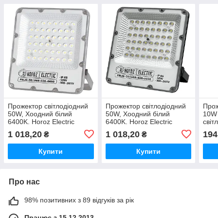
Прожектор світлодіодний
Прожектор світлодіодний
Прож
50W, Хоодний білий
50W, Хоодний білий
10W 
6400K. Horoz Electric
6400K. Horoz Electric
світл
"FELIS"
"FELIS"
"PA
1 018,20
1 018,20
194
₴
₴
Купити
Купити
Про нас
98% позитивних з 89 відгуків за рік
Працює з 15.12.2013