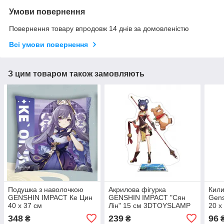
Умови повернення
Повернення товару впродовж 14 днів за домовленістю
Всі умови повернення
З цим товаром також замовляють
Подушка з наволочкою
Акрилова фігурка
Кил
GENSHIN IMPACT Ке Цин
GENSHIN IMPACT "Сян
Gens
40 x 37 см
Лін" 15 см 3DTOYSLAMP
20 
348
239
96
₴
₴