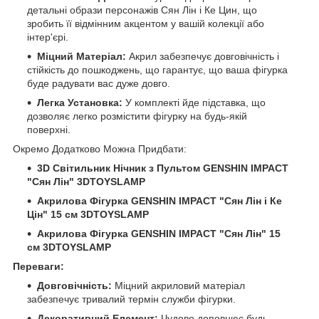
детальні образи персонажів Сян Лін і Ке Цин, що
зробить її відмінним акцентом у вашій колекції або
інтер'єрі.
Міцний Матеріал:
Акрил забезпечує довговічність і
стійкість до пошкоджень, що гарантує, що ваша фігурка
буде радувати вас дуже довго.
Легка Установка:
У комплекті йде підставка, що
дозволяє легко розмістити фігурку на будь-якій
поверхні.
Окремо Додатково Можна Придбати:
3D Світильник Нічник з Пультом GENSHIN IMPACT
"Сян Лін" 3DTOYSLAMP
Акрилова Фігурка GENSHIN IMPACT "Сян Лін і Ке
Цін" 15 см 3DTOYSLAMP
Акрилова Фігурка GENSHIN IMPACT "Сян Лін" 15
см 3DTOYSLAMP
Переваги:
Довговічність:
Міцний акриловий матеріал
забезпечує тривалий термін служби фігурки.
Декоративний Елемент:
Чудово доповнює будь-