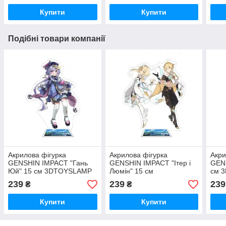
Купити
Купити
Подібні товари компанії
Акрилова фігурка
Акрилова фігурка
Акри
GENSHIN IMPACT "Гань
GENSHIN IMPACT "Ітер і
GENS
Юй" 15 см 3DTOYSLAMP
Люмін" 15 см
см 
3DTOYSLAMP
239
239
239
₴
₴
Купити
Купити