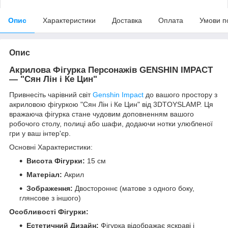
Опис
Характеристики
Доставка
Оплата
Умови п
Опис
Акрилова Фігурка Персонажів GENSHIN IMPACT
— "Сян Лін і Ке Цин"
Привнесіть чарівний світ
Genshin Impact
до вашого простору з
акриловою фігуркою "Сян Лін і Ке Цин" від 3DTOYSLAMP. Ця
вражаюча фігурка стане чудовим доповненням вашого
робочого столу, полиці або шафи, додаючи нотки улюбленої
гри у ваш інтер'єр.
Основні Характеристики:
Висота Фігурки:
15 см
Матеріал:
Акрил
Зображення:
Двостороннє (матове з одного боку,
глянсове з іншого)
Особливості Фігурки:
Естетичний Дизайн:
Фігурка відображає яскраві і