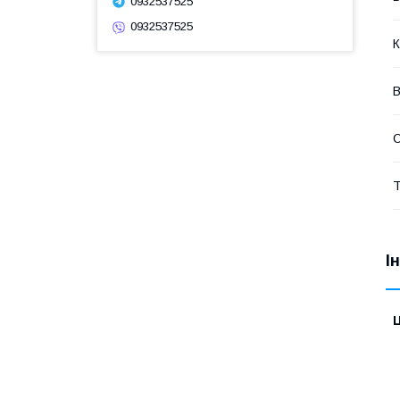
0932537525
0932537525
К
В
Т
І
Ц