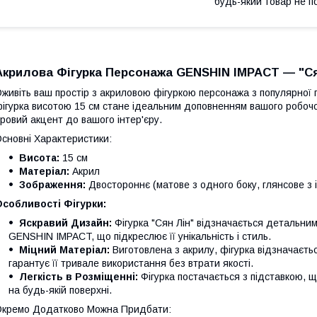
будь-який товар не п
Акрилова Фігурка Персонажа GENSHIN IMPACT — "Ся
живіть ваш простір з акриловою фігуркою персонажа з популярної 
ігурка висотою 15 см стане ідеальним доповненням вашого робоч
гровий акцент до вашого інтер'єру.
сновні Характеристики:
Висота:
15 см
Матеріал:
Акрил
Зображення:
Двостороннє (матове з одного боку, глянсове з 
собливості Фігурки:
Яскравий Дизайн:
Фігурка "Сян Лін" відзначається детальни
GENSHIN IMPACT, що підкреслює її унікальність і стиль.
Міцний Матеріал:
Виготовлена з акрилу, фігурка відзначаєтьс
гарантує її тривале використання без втрати якості.
Легкість в Розміщенні:
Фігурка постачається з підставкою, щ
на будь-якій поверхні.
кремо Додатково Можна Придбати: