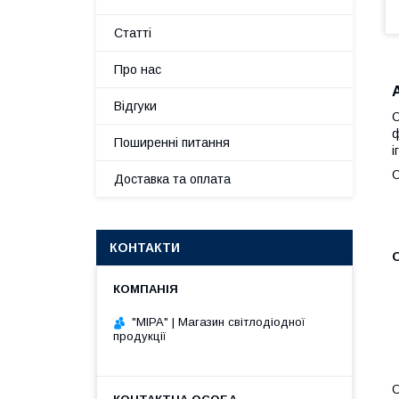
Статті
Про нас
Відгуки
О
ф
Поширенні питання
і
О
Доставка та оплата
КОНТАКТИ
О
"МІРА" | Магазин світлодіодної
продукції
О