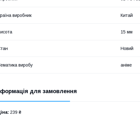
раїна виробник
Китай
исота
15 мм
Стан
Новий
ематика виробу
аніме
нформація для замовлення
іна:
239 ₴