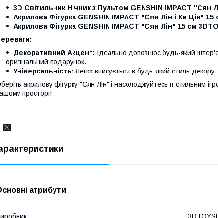
3D Світильник Нічник з Пультом GENSHIN IMPACT "Сян
Акрилова Фігурка GENSHIN IMPACT "Сян Лін і Ке Цін" 1
Акрилова Фігурка GENSHIN IMPACT "Сян Лін" 15 см 3D
Переваги:
Декоративний Акцент:
Ідеально доповнює будь-який інтер'є
оригінальний подарунок.
Універсальність:
Легко вписується в будь-який стиль декору
беріть акрилову фігурку "Сян Лін" і насолоджуйтесь її стильним і
ашому просторі!
арактеристики
Основні атрибути
иробник
3DTOYS