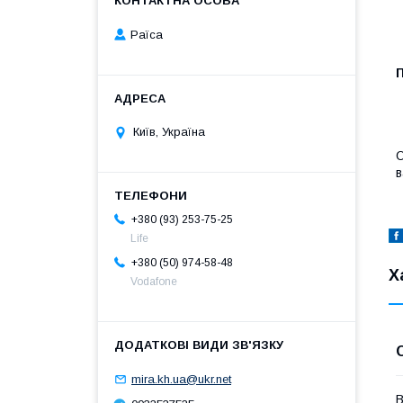
Раїса
Київ, Україна
О
в
+380 (93) 253-75-25
Life
+380 (50) 974-58-48
Х
Vodafone
mira.kh.ua@ukr.net
В