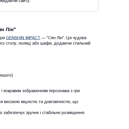
окидаючи сайту.
н Лін"
гри
GENSHIN IMPACT
— "Сян Лін". Ця чудова
ого столу, полиці або шафи, додаючи стильний
іншого)
м і яскравим зображенням персонажа з гри
я високою міцністю та довговічністю, що
о забезпечує зручне і стабільне розміщення