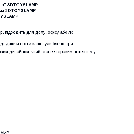
 Лін" 3DTOYSLAMP
5 см 3DTOYSLAMP
TOYSLAMP
р, підходить для дому, офісу або як
, додаючи нотки вашої улюбленої гри.
гровим дизайном, який стане яскравим акцентом у
LAMP