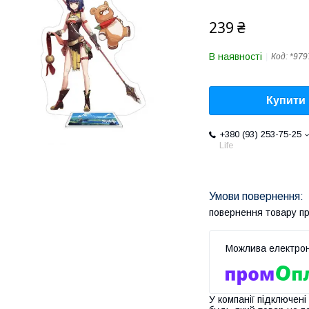
239 ₴
В наявності
Код:
*979
Купити
+380 (93) 253-75-25
Life
повернення товару п
У компанії підключені