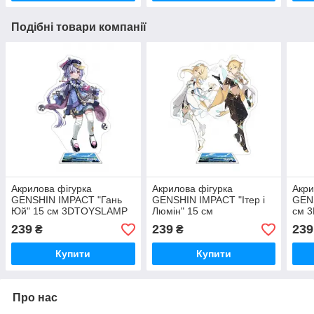
Подібні товари компанії
Акрилова фігурка
Акрилова фігурка
Акри
GENSHIN IMPACT "Гань
GENSHIN IMPACT "Ітер і
GENS
Юй" 15 см 3DTOYSLAMP
Люмін" 15 см
см 
3DTOYSLAMP
239
239
239
₴
₴
Купити
Купити
Про нас