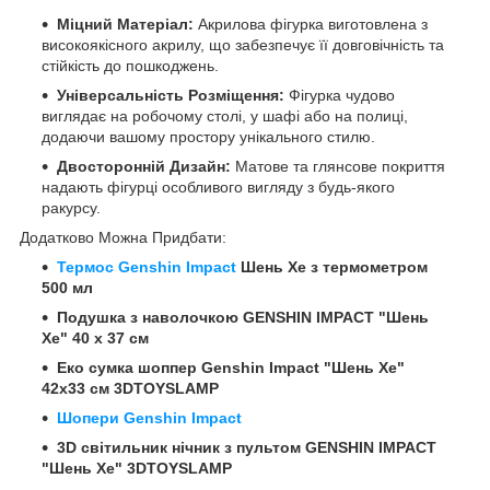
Міцний Матеріал:
Акрилова фігурка виготовлена з
високоякісного акрилу, що забезпечує її довговічність та
стійкість до пошкоджень.
Універсальність Розміщення:
Фігурка чудово
виглядає на робочому столі, у шафі або на полиці,
додаючи вашому простору унікального стилю.
Двосторонній Дизайн:
Матове та глянсове покриття
надають фігурці особливого вигляду з будь-якого
ракурсу.
Додатково Можна Придбати:
Термос Genshin Impact
Шень Хе з термометром
500 мл
Подушка з наволочкою GENSHIN IMPACT "Шень
Хе" 40 x 37 см
Еко сумка шоппер Genshin Impact "Шень Хе"
42х33 см 3DTOYSLAMP
Шопери Genshin Impact
3D світильник нічник з пультом GENSHIN IMPACT
"Шень Хе" 3DTOYSLAMP