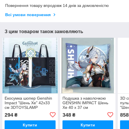
Повернення товару впродовж 14 днів за домовленістю
Всі умови повернення
З цим товаром також замовляють
Екосумка шопер Genshin
Подушка з наволочкою
3D с
Impact "Шень Хе" 42х33
GENSHIN IMPACT Шень
пул
см 3DTOYSLAMP
Хе 40 x 37 см
"Ше
294
348
858
₴
₴
Купити
Купити