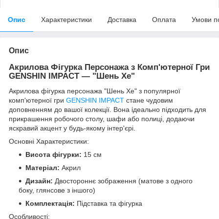
Опис
Характеристики
Доставка
Оплата
Умови п
Опис
Акрилова Фігурка Персонажа з Комп'ютерної Гри
GENSHIN IMPACT — "Шень Хе"
Акрилова фігурка персонажа "Шень Хе" з популярної
комп'ютерної гри
GENSHIN IMPACT
стане чудовим
доповненням до вашої колекції. Вона ідеально підходить для
прикрашення робочого столу, шафи або полиці, додаючи
яскравий акцент у будь-якому інтер'єрі.
Основні Характеристики:
Висота фігурки:
15 см
Матеріал:
Акрил
Дизайн:
Двостороннє зображення (матове з одного
боку, глянсове з іншого)
Комплектація:
Підставка та фігурка
Особливості: