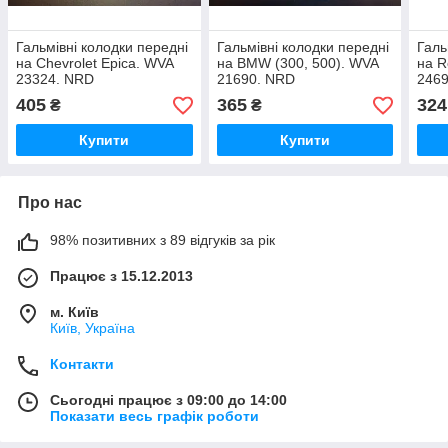
Гальмівні колодки передні
Гальмівні колодки передні
Галь
на Chevrolet Epica. WVA
на BMW (300, 500). WVA
на R
23324. NRD
21690. NRD
246
405
365
324
₴
₴
Купити
Купити
Про нас
98% позитивних з 89 відгуків за рік
Працює з 15.12.2013
м. Київ
Київ, Україна
Контакти
Сьогодні працює з 09:00 до 14:00
Показати весь графік роботи