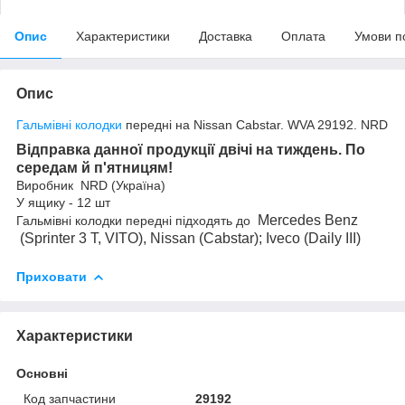
Опис
Характеристики
Доставка
Оплата
Умови п
Опис
Гальмівні колодки
передні на Nissan Cabstar. WVA 29192. NRD
Відправка данної продукції двічі на тиждень. По
середам й п'ятницям!
Виробник NRD (Україна)
У ящику - 12 шт
Mercedes Benz
Гальмівні колодки передні підходять до
(Sprinter 3 T, VITO), Nissan (Cabstar); Iveco (Daily III)
Приховати
Характеристики
Основні
Код запчастини
29192