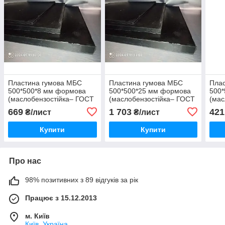
Пластина гумова МБС
Пластина гумова МБС
Пла
500*500*8 мм формова
500*500*25 мм формова
500
(маслобензостійка– ГОСТ
(маслобензостійка– ГОСТ
(мас
7338-90). Ціна за штуку
7338-90). Ціна за штуку
7338
669
1 703
421
₴/лист
₴/лист
Купити
Купити
Про нас
98% позитивних з 89 відгуків за рік
Працює з 15.12.2013
м. Київ
Київ, Україна