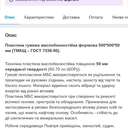
Опис
Характеристики
Доставка
Оплата
Умови п
Опис
Пластина гумова маслобензостійка формова 500*500*50
мм (ТМКЩ – ГОСТ 7338-90).
Технічна пластина маслобензостійка товщиною
50 мм
середньої твердості
(60-70 по ШОРу).
Гумові техпластини МБС використовуються як ущільнення та
прокладки не рухомих з'єднань, настилу, захисту від тертя та
багато іншого. Матеріал відмінно гасить вібрації та ударну
енергію від різних впливів.
Пластина МБС використовується при створенні та ремонті
всілякої техніки, пристроїв та обладнання. Призначена для
застосування в умовах безпосереднього впливу різних олій та
палив, що мають нафтову основу. Особливість - стійкість до
дії синтетичних та мінеральних масел.
Робоче середовище Повітря приміщень, ємностей, судин;