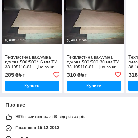
Техпластина вакуумна
Техпластина вакуумна
Техп
гумова 500*500*16 мм ТУ
гумова 500*500*30 мм ТУ
гумо
38.105116-81. Ціна за кг
38.105116-81. Ціна за кг
38.1
285
310
318
₴/кг
₴/кг
Купити
Купити
Про нас
98% позитивних з 89 відгуків за рік
Працює з 15.12.2013