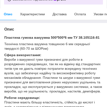
Опис
Характеристики
Доставка
Оплата
Умови п
Опис
Пластина гумова вакуумна 500*500*6 мм ТУ 38.105116-81
Технічна пластина вауумна товщиною 6 мм середньої
твердості (60-70 за ШОРом)
Сфера використання:
Вироби з вакуумної гуми призначені для роботи в
розряджених середовищах, так як на відміну від стандартних
типів гум не дають повітрю потрапити всередину технічних
вузлів, що забезпечує надійну та високоефективну роботу
механізмів обладнання. Пластини та шнури з вакуумної гуми
призначені для виготовлення різних нерухомих ущільнень та
прокладок, що експлуатуються у вакуумних системах, а також
виробів, що не ущільнюють: прокладок, настилів, демпферів.
Робоче середовище:
Пластини мають більшу еластичність, стійкість до кислот і
лугів, а газовиділення з підвищенням температури