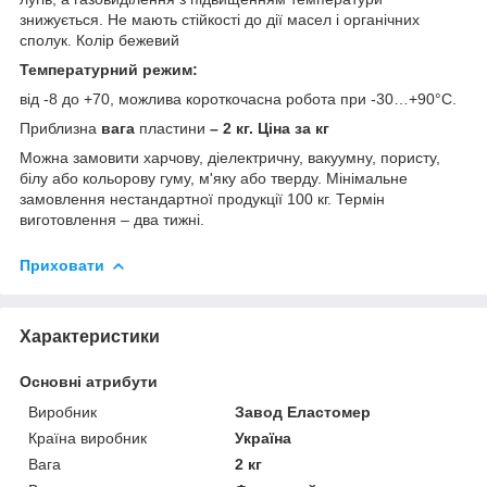
знижується. Не мають стійкості до дії масел і органічних
сполук. Колір бежевий
Температурний режим:
від -8 до +70, можлива короткочасна робота при -30…+90°C.
Приблизна
вага
пластини
– 2 кг. Ціна за кг
Можна замовити харчову, діелектричну, вакуумну, пористу,
білу або кольорову гуму, м'яку або тверду. Мінімальне
замовлення нестандартної продукції 100 кг. Термін
виготовлення – два тижні.
Приховати
Характеристики
Основні атрибути
Виробник
Завод Еластомер
Країна виробник
Україна
Вага
2 кг