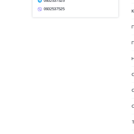
0932537525
0932537525
К
П
П
Н
С
С
Т