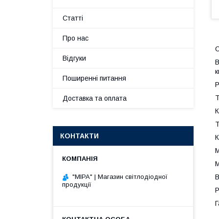
Статті
Про нас
С
Відгуки
В
к
Поширенні питання
Р
Т
Доставка та оплата
К
Т
КОНТАКТИ
К
М
М
В
"МІРА" | Магазин світлодіодної
продукції
Р
Г