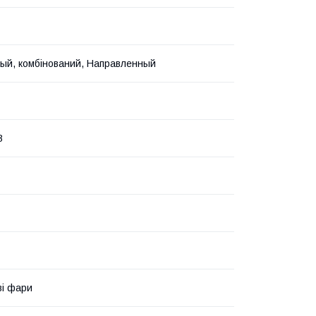
ый, комбінований, Направленный
В
і фари