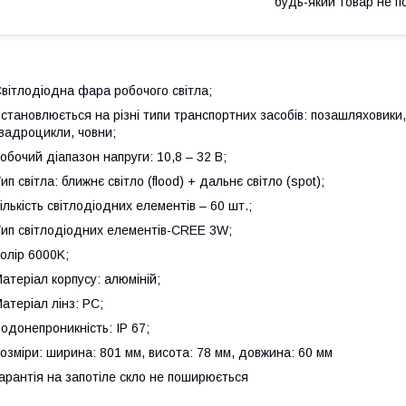
будь-який товар не п
вітлодіодна фара робочого світла;
становлюється на різні типи транспортних засобів: позашляховики,
вадроцикли, човни;
обочий діапазон напруги: 10,8 – 32 В;
ип світла: ближнє світло (flood) + дальнє світло (spot);
ількість світлодіодних елементів – 60 шт.;
ип світлодіодних елементів-CREE 3W;
олір 6000K;
атеріал корпусу: алюміній;
атеріал лінз: PC;
одонепроникність: IP 67;
озміри: ширина: 801 мм, висота: 78 мм, довжина: 60 мм
арантія на запотіле скло не поширюється