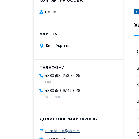
Раїса
Х
Київ, Україна
В
+380 (93) 253-75-25
Life
К
+380 (50) 974-58-48
Vodafone
В
Г
mira.kh.ua@ukr.net
Г