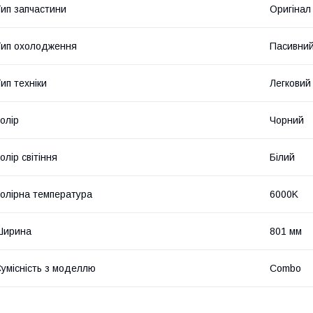
ип запчастини
Оригінал
ип охолодження
Пасивни
ип техніки
Легковий
олір
Чорний
олір світіння
Білий
олірна температура
6000K
Ширина
801 мм
умісність з моделлю
Combo