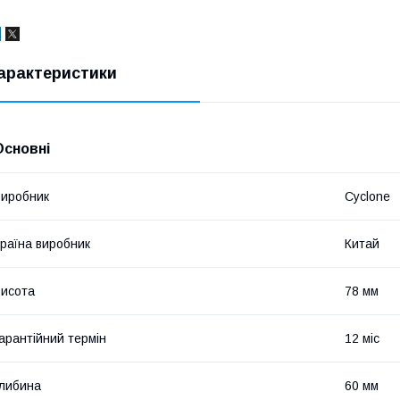
арактеристики
Основні
иробник
Cyclone
раїна виробник
Китай
исота
78 мм
арантійний термін
12 міс
либина
60 мм