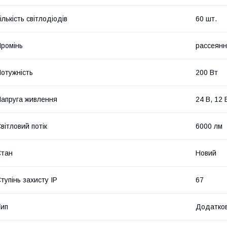
ількість світлодіодів
60 шт.
ромінь
рассеянн
отужність
200 Вт
апруга живлення
24 В, 12 
вітловий потік
6000 лм
Стан
Новий
тупінь захисту IP
67
ип
Додатков