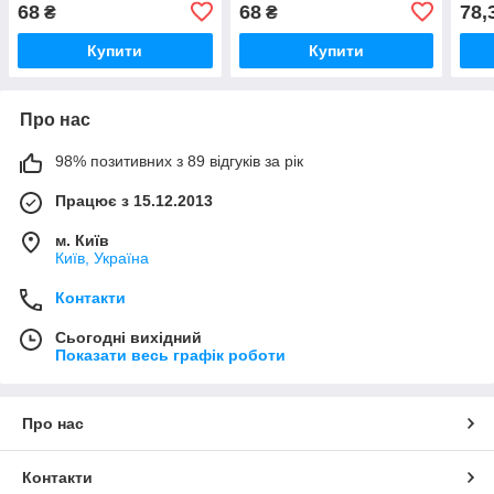
світіння зелений
світіння синій
черв
68
68
78,
₴
₴
Купити
Купити
Про нас
98% позитивних з 89 відгуків за рік
Працює з 15.12.2013
м. Київ
Київ, Україна
Контакти
Сьогодні вихідний
Показати весь графік роботи
Про нас
Контакти