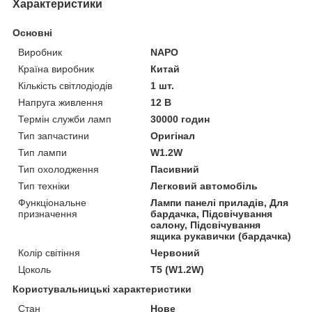
Характеристики
Основні
Виробник
NAPO
Країна виробник
Китай
Кількість світлодіодів
1 шт.
Напруга живлення
12 В
Термін служби ламп
30000 годин
Тип запчастини
Оригінал
Тип лампи
W1.2W
Тип охолодження
Пасивний
Тип техніки
Легковий автомобіль
Функціональне
Лампи панелі приладів, Для
призначення
бардачка, Підсвічування
салону, Підсвічування
ящика рукавички (бардачка)
Колір світіння
Червоний
Цоколь
T5 (W1.2W)
Користувальницькі характеристики
Стан
Нове