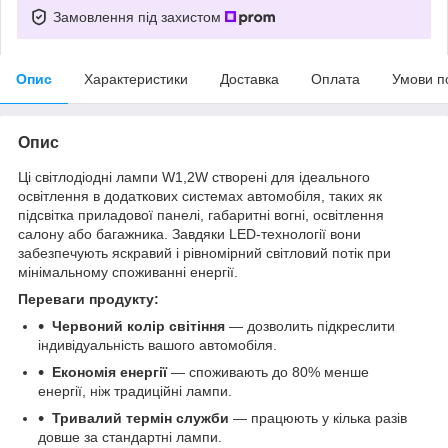
Замовлення під захистом
Опис
Характеристики
Доставка
Оплата
Умови п
Опис
Ці світлодіодні лампи W1,2W створені для ідеального
освітлення в додаткових системах автомобіля, таких як
підсвітка приладової панелі, габаритні вогні, освітлення
салону або багажника. Завдяки LED-технології вони
забезпечують яскравий і рівномірний світловий потік при
мінімальному споживанні енергії.
Переваги продукту:
Червоний колір світіння
— дозволить підкреслити
індивідуальність вашого автомобіля.
Економія енергії
— споживають до 80% менше
енергії, ніж традиційні лампи.
Тривалий термін служби
— працюють у кілька разів
довше за стандартні лампи.