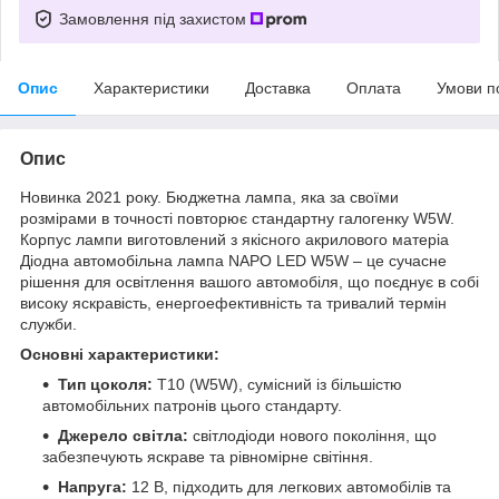
Замовлення під захистом
Опис
Характеристики
Доставка
Оплата
Умови п
Опис
Новинка 2021 року. Бюджетна лампа, яка за своїми
розмірами в точності повторює стандартну галогенку W5W.
Корпус лампи виготовлений з якісного акрилового матеріа
Діодна автомобільна лампа NAPO LED W5W – це сучасне
рішення для освітлення вашого автомобіля, що поєднує в собі
високу яскравість, енергоефективність та тривалий термін
служби.
Основні характеристики:
Тип цоколя:
T10 (W5W), сумісний із більшістю
автомобільних патронів цього стандарту.
Джерело світла:
світлодіоди нового покоління, що
забезпечують яскраве та рівномірне світіння.
Напруга:
12 В, підходить для легкових автомобілів та