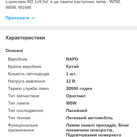
з цоколем W2,1x9,5d, а це лампи наступних типів - W3W,
W5W, W16W.
Приховати
Характеристики
Основні
Виробник
NAPO
Країна виробник
Китай
Кількість світлодіодів
1 шт.
Напруга живлення
12 В
Термін служби ламп
30000 годин
Тип запчастини
Оригінал
Тип лампи
W5W
Тип охолодження
Пасивний
Тип техніки
Легковий автомобіль
Функціональне
Лампи панелі приладів, Бічні
призначення
покажчики поворотів,
Підсвічування номерного