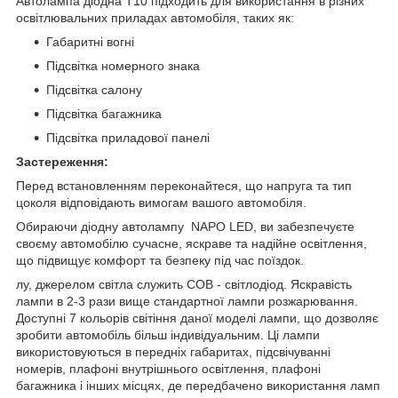
Автолампа діодна T10 підходить для використання в різних
освітлювальних приладах автомобіля, таких як:
Габаритні вогні
Підсвітка номерного знака
Підсвітка салону
Підсвітка багажника
Підсвітка приладової панелі
Застереження:
Перед встановленням переконайтеся, що напруга та тип
цоколя відповідають вимогам вашого автомобіля.
Обираючи діодну автолампу NAPO LED, ви забезпечуєте
своєму автомобілю сучасне, яскраве та надійне освітлення,
що підвищує комфорт та безпеку під час поїздок.
лу, джерелом світла служить COB - світлодіод. Яскравість
лампи в 2-3 рази вище стандартної лампи розжарювання.
Доступні 7 кольорів світіння даної моделі лампи, що дозволяє
зробити автомобіль більш індивідуальним. Ці лампи
використовуються в передніх габаритах, підсвічуванні
номерів, плафоні внутрішнього освітлення, плафоні
багажника і інших місцях, де передбачено використання ламп