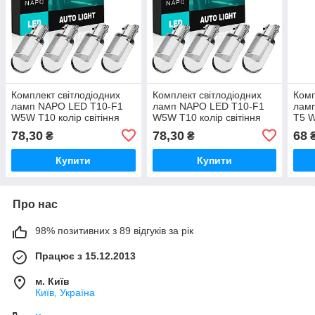
Комплект світлодіодних
Комплект світлодіодних
Комп
ламп NAPO LED T10-F1
ламп NAPO LED T10-F1
ламп
W5W T10 колір світіння
W5W T10 колір світіння
T5 W
бурштиновий 4 шт
червоний 4 шт
світ
78,30
78,30
68
₴
₴
Купити
Купити
Про нас
98% позитивних з 89 відгуків за рік
Працює з 15.12.2013
м. Київ
Київ, Україна