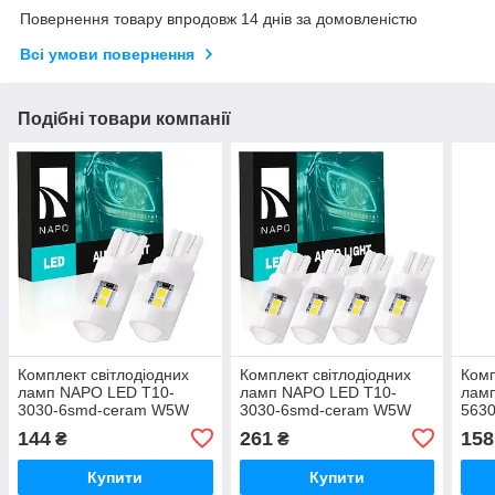
Повернення товару впродовж 14 днів за домовленістю
Всі умови повернення
Подібні товари компанії
Комплект світлодіодних
Комплект світлодіодних
Комп
ламп NAPO LED T10-
ламп NAPO LED T10-
лам
3030-6smd-ceram W5W
3030-6smd-ceram W5W
563
T10 колір світіння білий 2
T10 колір світіння білий 4
колі
144
261
158
₴
₴
шт
шт
Купити
Купити