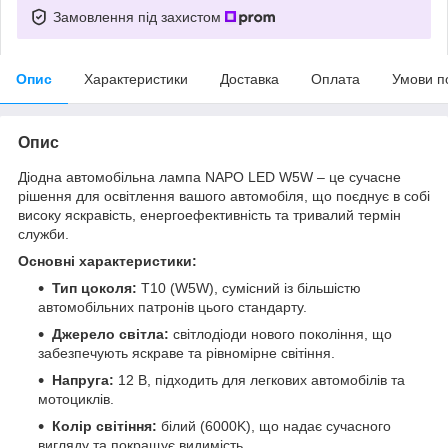
Замовлення під захистом
Опис
Характеристики
Доставка
Оплата
Умови п
Опис
Діодна автомобільна лампа NAPO LED W5W – це сучасне
рішення для освітлення вашого автомобіля, що поєднує в собі
високу яскравість, енергоефективність та тривалий термін
служби.
Основні характеристики:
Тип цоколя:
T10 (W5W), сумісний із більшістю
автомобільних патронів цього стандарту.
Джерело світла:
світлодіоди нового покоління, що
забезпечують яскраве та рівномірне світіння.
Напруга:
12 В, підходить для легкових автомобілів та
мотоциклів.
Колір світіння:
білий (6000K), що надає сучасного
вигляду та покращує видимість.