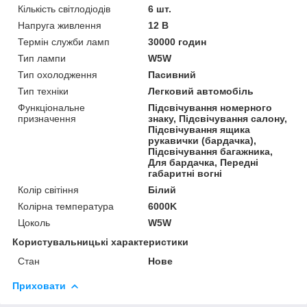
Кількість світлодіодів
6 шт.
Напруга живлення
12 В
Термін служби ламп
30000 годин
Тип лампи
W5W
Тип охолодження
Пасивний
Тип техніки
Легковий автомобіль
Функціональне
Підсвічування номерного
призначення
знаку, Підсвічування салону,
Підсвічування ящика
рукавички (бардачка),
Підсвічування багажника,
Для бардачка, Передні
габаритні вогні
Колір світіння
Білий
Колірна температура
6000K
Цоколь
W5W
Користувальницькі характеристики
Стан
Нове
Приховати