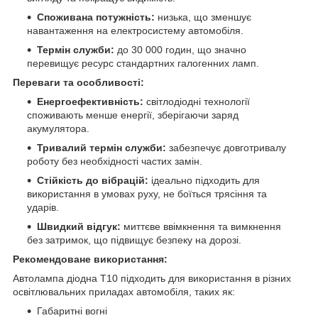
Споживана потужність:
низька, що зменшує
навантаження на електросистему автомобіля.
Термін служби:
до 30 000 годин, що значно
перевищує ресурс стандартних галогенних ламп.
Переваги та особливості:
Енергоефективність:
світлодіодні технології
споживають менше енергії, зберігаючи заряд
акумулятора.
Тривалий термін служби:
забезпечує довготривалу
роботу без необхідності частих замін.
Стійкість до вібрацій:
ідеально підходить для
використання в умовах руху, не боїться трясіння та
ударів.
Швидкий відгук:
миттєве ввімкнення та вимкнення
без затримок, що підвищує безпеку на дорозі.
Рекомендоване використання:
Автолампа діодна T10 підходить для використання в різних
освітлювальних приладах автомобіля, таких як:
Габаритні вогні