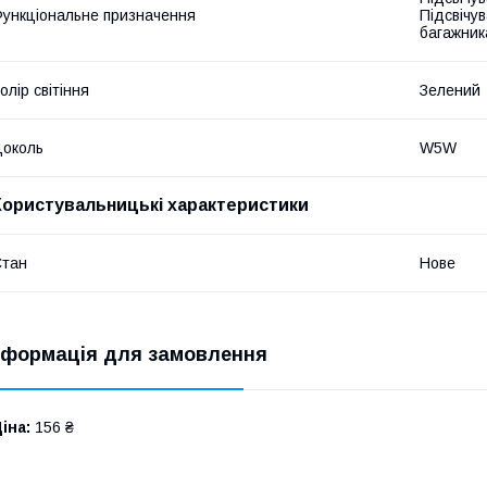
ункціональне призначення
Підсвічу
багажник
олір світіння
Зелений
околь
W5W
Користувальницькі характеристики
Стан
Нове
нформація для замовлення
іна:
156 ₴