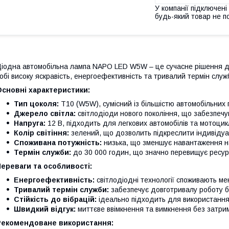
У компанії підключені
будь-який товар не п
іодна автомобільна лампа NAPO LED W5W – це сучасне рішення дл
обі високу яскравість, енергоефективність та тривалий термін служ
сновні характеристики:
Тип цоколя:
T10 (W5W), сумісний із більшістю автомобільних 
Джерело світла:
світлодіоди нового покоління, що забезпечую
Напруга:
12 В, підходить для легкових автомобілів та мотоцикл
Колір світіння:
зелений, що дозволить підкреслити індивідуа
Споживана потужність:
низька, що зменшує навантаження н
Термін служби:
до 30 000 годин, що значно перевищує ресур
ереваги та особливості:
Енергоефективність:
світлодіодні технології споживають ме
Тривалий термін служби:
забезпечує довготривалу роботу бе
Стійкість до вібрацій:
ідеально підходить для використання в
Швидкий відгук:
миттєве ввімкнення та вимкнення без затрим
Рекомендоване використання: