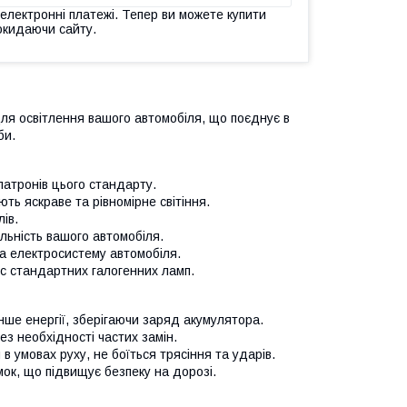
 електронні платежі. Тепер ви можете купити
окидаючи сайту.
я освітлення вашого автомобіля, що поєднує в
би.
патронів цього стандарту.
ть яскраве та рівномірне світіння.
ів.
льність вашого автомобіля.
а електросистему автомобіля.
с стандартних галогенних ламп.
нше енергії, зберігаючи заряд акумулятора.
з необхідності частих замін.
 умовах руху, не боїться трясіння та ударів.
ок, що підвищує безпеку на дорозі.