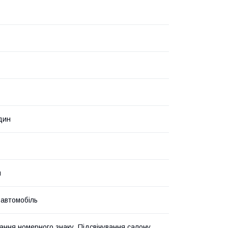
дин
й
 автомобіль
вання номерного знаку, Підсвічування салону,