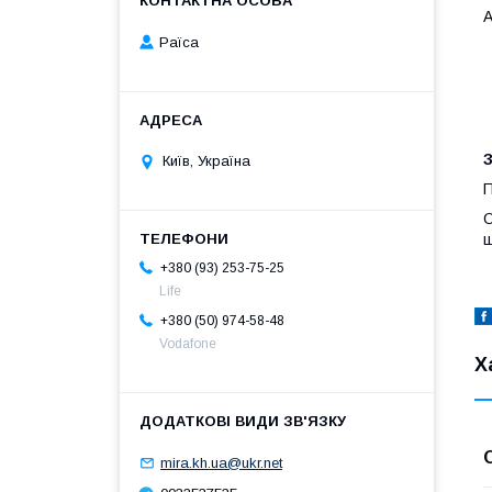
А
Раїса
Київ, Україна
П
О
щ
+380 (93) 253-75-25
Life
+380 (50) 974-58-48
Vodafone
Х
mira.kh.ua@ukr.net