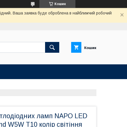
Кошик
ихідний. Ваша заявка буде оброблена в найближчий робочий
Кошик
ітлодіодних ламп NAPO LED
d W5W T10 колір світіння