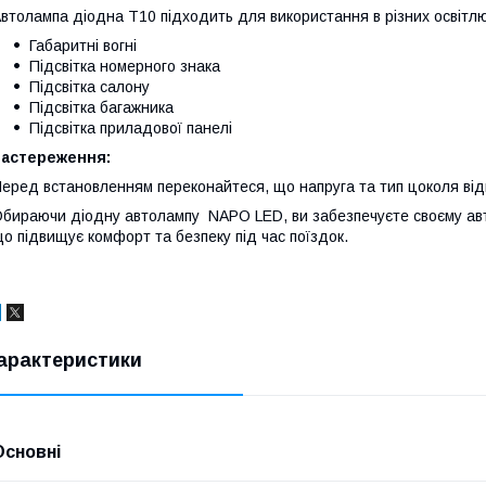
втолампа діодна T10 підходить для використання в різних освітлю
Габаритні вогні
Підсвітка номерного знака
Підсвітка салону
Підсвітка багажника
Підсвітка приладової панелі
Застереження:
еред встановленням переконайтеся, що напруга та тип цоколя від
бираючи діодну автолампу NAPO LED, ви забезпечуєте своєму авто
о підвищує комфорт та безпеку під час поїздок.
арактеристики
Основні