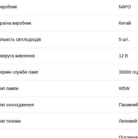
иробник
NAPO
раїна виробник
Китай
ількість світлодіодів
5 шт.
апруга живлення
12 В
ермін служби ламп
30000 го
ип лампи
W5W
ип охолодження
Пасивни
ип техніки
Легковий
Підсвічу