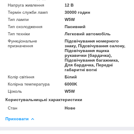
Напруга живлення
12 В
Термін служби ламп
30000 годин
Тип лампи
W5W
Тип охолодження
Пасивний
Тип техніки
Легковий автомобіль
Функціональне
Підсвічування номерного
призначення
знаку, Підсвічування салону,
Підсвічування ящика
рукавички (бардачка),
Підсвічування багажника,
Для бардачка, Передні
габаритні вогні
Колір світіння
Білий
Колірна температура
6000K
Цоколь
W5W
Користувальницькі характеристики
Стан
Нове
Приховати