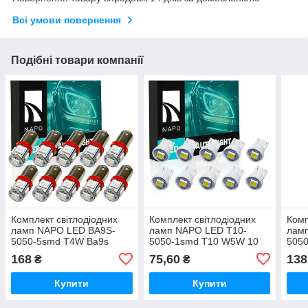
Всі умови повернення
Подібні товари компанії
Комплект світлодіодних
Комплект світлодіодних
Комп
ламп NAPO LED BA9S-
ламп NAPO LED T10-
лам
5050-5smd T4W Ba9s
5050-1smd T10 W5W 10
505
колір світіння червоний10
шт колір світіння білий
колі
168
75,60
138
₴
₴
шт
шт
Купити
Купити