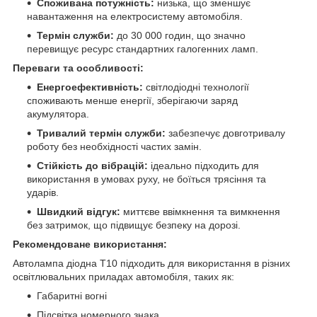
Споживана потужність:
низька, що зменшує
навантаження на електросистему автомобіля.
Термін служби:
до 30 000 годин, що значно
перевищує ресурс стандартних галогенних ламп.
Переваги та особливості:
Енергоефективність:
світлодіодні технології
споживають менше енергії, зберігаючи заряд
акумулятора.
Тривалий термін служби:
забезпечує довготривалу
роботу без необхідності частих замін.
Стійкість до вібрацій:
ідеально підходить для
використання в умовах руху, не боїться трясіння та
ударів.
Швидкий відгук:
миттєве ввімкнення та вимкнення
без затримок, що підвищує безпеку на дорозі.
Рекомендоване використання:
Автолампа діодна T10 підходить для використання в різних
освітлювальних приладах автомобіля, таких як:
Габаритні вогні
Підсвітка номерного знака