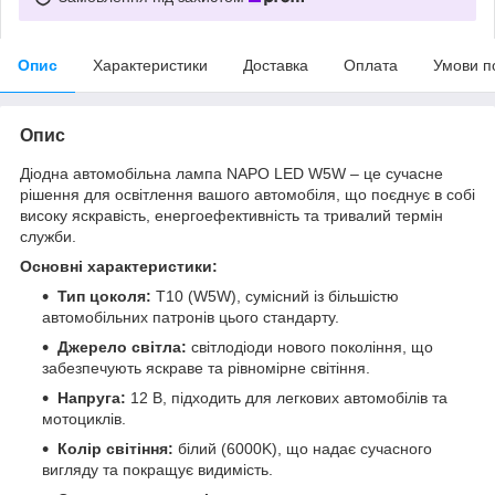
Опис
Характеристики
Доставка
Оплата
Умови п
Опис
Діодна автомобільна лампа NAPO LED W5W – це сучасне
рішення для освітлення вашого автомобіля, що поєднує в собі
високу яскравість, енергоефективність та тривалий термін
служби.
Основні характеристики:
Тип цоколя:
T10 (W5W), сумісний із більшістю
автомобільних патронів цього стандарту.
Джерело світла:
світлодіоди нового покоління, що
забезпечують яскраве та рівномірне світіння.
Напруга:
12 В, підходить для легкових автомобілів та
мотоциклів.
Колір світіння:
білий (6000K), що надає сучасного
вигляду та покращує видимість.