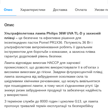
Опис
Характеристики
Доставка
Оплата
Умови п
Опис
Ультрафіолетова лампа Philips 36W UVA TL-D у захисній
плівці –
це безпечне та ефективне рішення для
інсектицидних пасток Pomel PR1X36. Потужність 36 Вт і
ультрафіолетове випромінювання роблять її ідеальним
інструментом для боротьби з комахами, а захисна плівка
гарантує додатковий рівень безпеки.
Лампа відповідає вимогам HACCP для харчової
промисловості, що дозволяє використовувати її в об'єктах з
високими вимогами до гігієни. Завдяки флуоресцентній плівці,
лампа захищена від забруднення осколками скла та
шкідливими хімічними речовинами, що можуть вивільнятися
при пошкодженні лампи, в тому числі з'єднаннями ртуті. Це
знижує ризик забруднення продукції та забезпечує надійність
у використанні.
З терміном служби до 8000 годин і цоколем G13, ця лампа
пропонує тривалий термін експлуатації та безперебійну