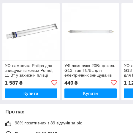
УФ лампочка Philips для
УФ лампочка 20Вт цоколь
УФ л
знищувачів комах Pomel,
G13, тип T8/BL для
G13 
11 Вт у захисній плівці
електричних знищувачів
для 
комах (Gleecon
1 587
440
1 1
₴
₴
F20T8/BL368)
Купити
Купити
Про нас
98% позитивних з 89 відгуків за рік