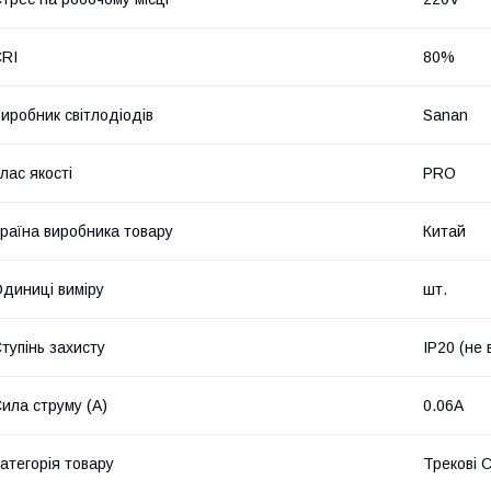
RI
80%
иробник світлодіодів
Sanan
лас якості
PRO
раїна виробника товару
Китай
диниці виміру
шт.
тупінь захисту
IP20 (не
ила струму (А)
0.06А
атегорія товару
Трекові 