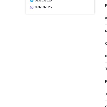
0932537525
Р
0932537525
Ф
М
С
К
Т
Р
Т
С