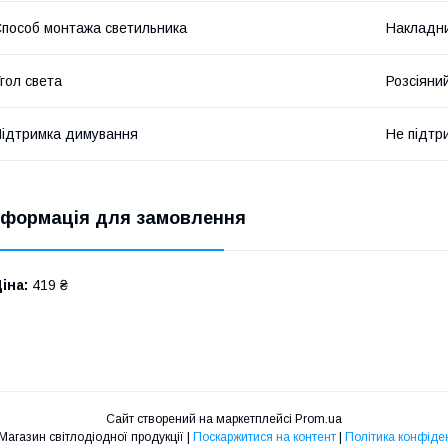
пособ монтажа светильника
Накладн
гол света
Розсіяни
ідтримка димування
Не підтр
нформація для замовлення
іна:
419 ₴
Сайт створений на маркетплейсі
Prom.ua
"МІРА" | Магазин світлодіодної продукції |
Поскаржитися на контент
|
Політика конфіде