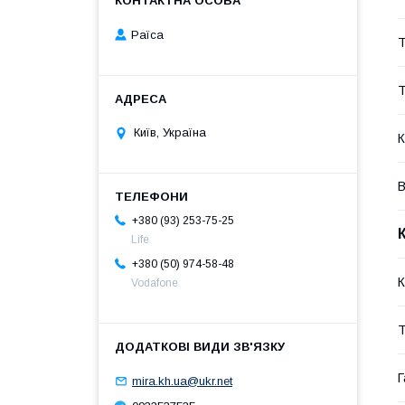
Раїса
Т
Т
Київ, Україна
К
В
+380 (93) 253-75-25
Life
+380 (50) 974-58-48
К
Vodafone
Т
Г
mira.kh.ua@ukr.net