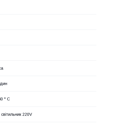
са
один
0 ° С
 світильник 220V