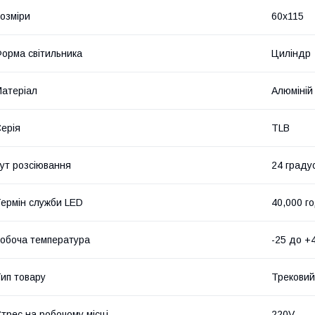
озміри
60x115
орма світильника
Циліндр
атеріал
Алюміній
ерія
TLB
ут розсіювання
24 граду
ермін служби LED
40,000 г
обоча температура
-25 до +4
ип товару
Трековий
трес на робочому місці
220V