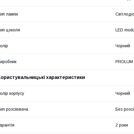
ип лампи
Світлоді
ип цоколя
LED modu
олір
Чорний
иробник
PROLUM
Користувальницькі характеристики
олір корпусу
Чорний
ип розсіювача
Без розс
арантія
2 роки