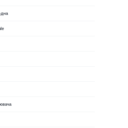
одна
le
іювача