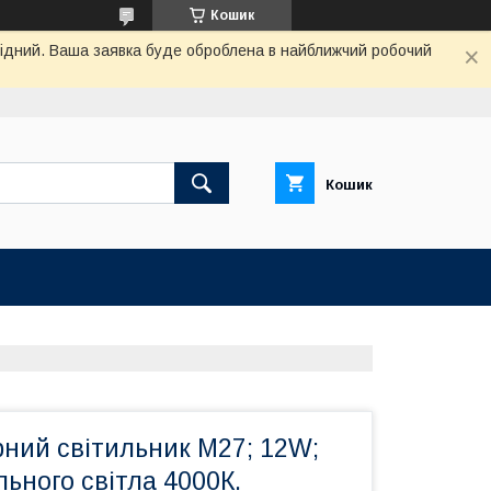
Кошик
ихідний. Ваша заявка буде оброблена в найближчий робочий
Кошик
рний світильник M27; 12W;
ьного світла 4000К.