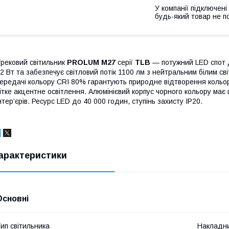
У компанії підключені
будь-який товар не п
рековий світильник
PROLUM M27
серії
TLB
— потужний LED спот д
2 Вт та забезпечує світловий потік 1100 лм з нейтральним білим с
ередачі кольору CRI 80% гарантують природне відтворення кольор
ітке акцентне освітлення. Алюмінієвий корпус чорного кольору ма
нтер’єрів. Ресурс LED до 40 000 годин, ступінь захисту IP20.
арактеристики
Основні
ип світильника
Накладн