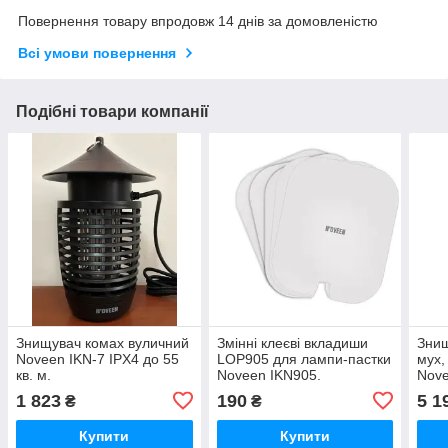
Повернення товару впродовж 14 днів за домовленістю
Всі умови повернення
Подібні товари компанії
Знищувач комах вуличний
Змінні клеєві вкладиши
Знищ
Noveen IKN-7 IPX4 до 55
LOP905 для лампи-пастки
мух,
кв. м.
Noveen IKN905.
Nove
180 
1 823
190
5 1
₴
₴
Купити
Купити