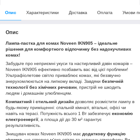
Опис
Характеристики
Доставка
Оплата
Умови п
Опис
Лампа-пастка для комах Noveen IKN905 – ідеальне
рішення для комфортного відпочинку без надокучливих
комах!
Забудьте про неприємні укуси та настирливий дзвін комарів –
Noveen IKN905 ефективно позбавить вас від цієї проблеми!
Ультрафіолетове світло приваблює комах, які беззвучно
знерухомлюються на липкому вкладі. Завдяки
безпечній
технології без хімічних речовин
, пристрій не шкодить
людям і домашнім улюбленцям.
Компактний і стильний дизайн
дозволяє розмістити лампу в
будь-якому приміщенні: спальній кімнаті, вітальні, офісі чи
навіть на терасі. Потужність всього 1 Вт забезпечує
економію
електроенергії
, а площа дії до 30 м² гарантує
результативність.
Знищувач комах Noveen IKN905 має
додаткову функцію
нічника
, що створює м'яке світло та затишну атмосферу. Ви