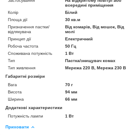
Застосування
На відкритому повітрі або
всередині приміщення
Колір
Білий
Площа дії
30 кв.м
Призначення пастки/
Від комарів, Від мошок, Від
відлякувача
молі
Принцип дії
Електричний
Робоча частота
50 Гц
Споживана потужність
1 Вт
Тип
Пастка/знищувач комах
Тип живлення
Мережа 220 В, Мережа 230 В
Габаритні розміри
Вага
70 г
Висота
94 мм
Ширина
66 мм
Додаткові характеристики
Потужність лампи
1 Вт
Приховати