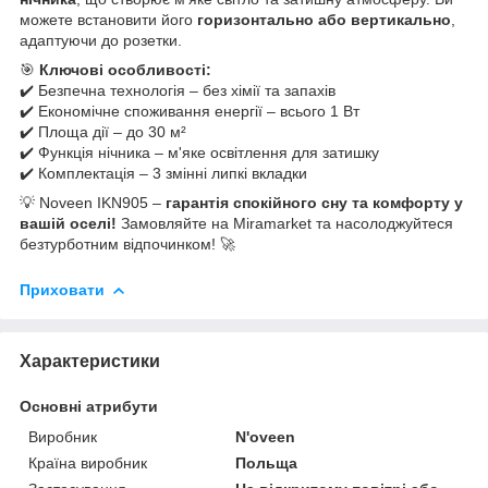
можете встановити його
горизонтально або вертикально
,
адаптуючи до розетки.
🎯
Ключові особливості:
✔️ Безпечна технологія – без хімії та запахів
✔️ Економічне споживання енергії – всього 1 Вт
✔️ Площа дії – до 30 м²
✔️ Функція нічника – м'яке освітлення для затишку
✔️ Комплектація – 3 змінні липкі вкладки
💡 Noveen IKN905 –
гарантія спокійного сну та комфорту у
вашій оселі!
Замовляйте на Miramarket та насолоджуйтеся
безтурботним відпочинком! 🚀
Приховати
Характеристики
Основні атрибути
Виробник
N'oveen
Країна виробник
Польща