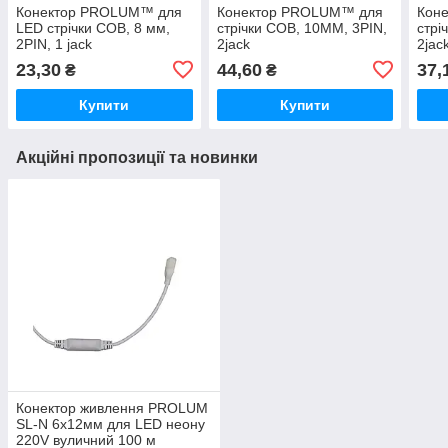
Конектор PROLUM™ для
Конектор PROLUM™ для
Кон
LED стрічки COB, 8 мм,
стрічки COB, 10ММ, 3PIN,
стрі
2PIN, 1 jack
2jack
2jac
23,30
44,60
37,
₴
₴
Купити
Купити
Акційні пропозиції та новинки
Конектор живлення PROLUM
SL-N 6x12мм для LED неону
220V вуличний 100 м