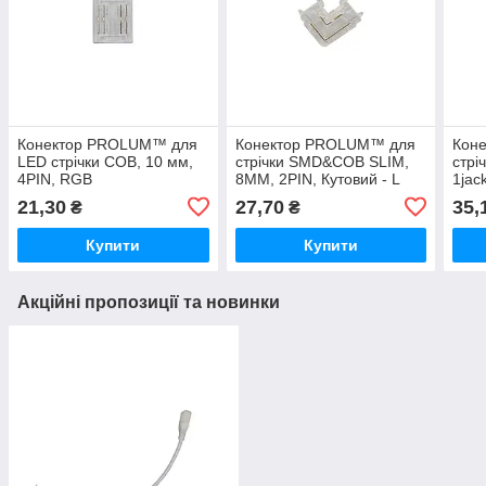
Конектор PROLUM™ для
Конектор PROLUM™ для
Кон
LED стрічки COB, 10 мм,
стрічки SMD&COB SLIM,
стрі
4PIN, RGB
8ММ, 2PIN, Кутовий - L
1jac
21,30
27,70
35,
₴
₴
Купити
Купити
Акційні пропозиції та новинки