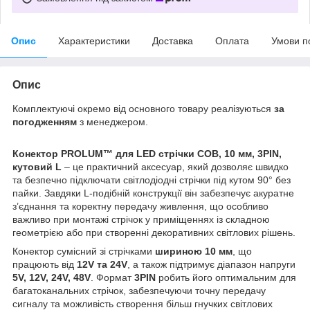
Опис
Характеристики
Доставка
Оплата
Умови п
Опис
Комплектуючі окремо від основного товару реалізуються
за
погодженням
з менеджером.
Конектор PROLUM™ для LED стрічки COB, 10 мм, 3PIN,
кутовий L
– це практичний аксесуар, який дозволяє швидко
та безпечно підключати світлодіодні стрічки під кутом 90° без
пайки. Завдяки L-подібній конструкції він забезпечує акуратне
з’єднання та коректну передачу живлення, що особливо
важливо при монтажі стрічок у приміщеннях із складною
геометрією або при створенні декоративних світлових рішень.
Конектор сумісний зі стрічками
шириною 10 мм
, що
працюють від
12V та 24V
, а також підтримує діапазон напруги
5V, 12V, 24V, 48V
. Формат
3PIN
робить його оптимальним для
багатоканальних стрічок, забезпечуючи точну передачу
сигналу та можливість створення більш гнучких світлових