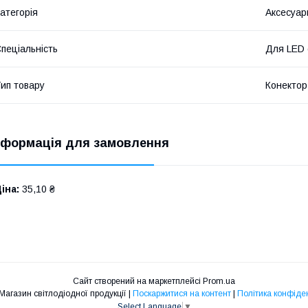
атегорія
Аксесуар
пеціальність
Для LED 
ип товару
Конектор
нформація для замовлення
іна:
35,10 ₴
Сайт створений на маркетплейсі
Prom.ua
"МІРА" | Магазин світлодіодної продукції |
Поскаржитися на контент
|
Політика конфіде
Select Language
▼