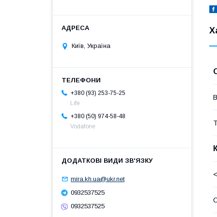
Х
Київ, Україна
+380 (93) 253-75-25
В
Life
+380 (50) 974-58-48
Т
Vodafone
<
mira.kh.ua@ukr.net
0932537525
О
0932537525