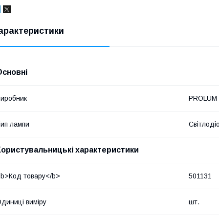
арактеристики
Основні
иробник
PROLUM
ип лампи
Світлоді
Користувальницькі характеристики
b>Код товару</b>
501131
диниці виміру
шт.