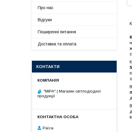
Про нас
Відгуки
К
Поширенні питання
К
н
Доставка та оплата
ж
с
К
КОНТАКТИ
5
п
з
В
"МІРА" | Магазин світлодіодної
п
продукції
д
В
д
в
Раїса