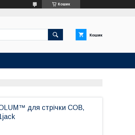
Кошик
Кошик
OLUM™ для стрічки COB,
1jack