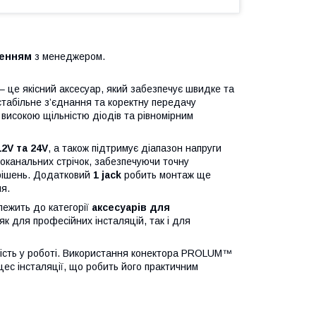
женням
з менеджером.
– це якісний аксесуар, який забезпечує швидке та
 стабільне з’єднання та коректну передачу
 високою щільністю діодів та рівномірним
12V та 24V
, а також підтримує діапазон напруги
оканальних стрічок, забезпечуючи точну
 рішень. Додатковий
1 jack
робить монтаж ще
ня.
лежить до категорії
аксесуарів для
к для професійних інсталяцій, так і для
ійність у роботі. Використання конектора PROLUM™
цес інсталяції, що робить його практичним