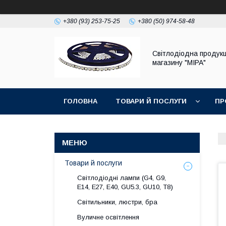
+380 (93) 253-75-25
+380 (50) 974-58-48
Світлодіодна продукц
магазину "МІРА"
ГОЛОВНА
ТОВАРИ Й ПОСЛУГИ
ПР
Товари й послуги
Світлодіодні лампи (G4, G9,
E14, E27, Е40, GU5.3, GU10, Т8)
Світильники, люстри, бра
Вуличне освітлення