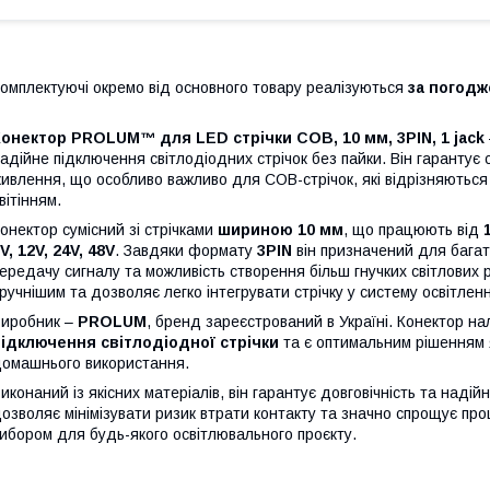
омплектуючі окремо від основного товару реалізуються
за погод
онектор PROLUM™ для LED стрічки COB, 10 мм, 3PIN, 1 jack
адійне підключення світлодіодних стрічок без пайки. Він гарантує
ивлення, що особливо важливо для COB-стрічок, які відрізняються
вітінням.
онектор сумісний зі стрічками
шириною 10 мм
, що працюють від
V, 12V, 24V, 48V
. Завдяки формату
3PIN
він призначений для багат
ередачу сигналу та можливість створення більш гнучких світлових
ручнішим та дозволяє легко інтегрувати стрічку у систему освітлен
иробник –
PROLUM
, бренд зареєстрований в Україні. Конектор на
ідключення світлодіодної стрічки
та є оптимальним рішенням я
омашнього використання.
иконаний із якісних матеріалів, він гарантує довговічність та над
озволяє мінімізувати ризик втрати контакту та значно спрощує про
ибором для будь-якого освітлювального проєкту.