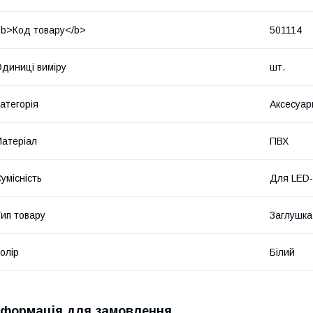
b>Код товару</b>
501114
диниці виміру
шт.
атегорія
Аксесуар
атеріал
ПВХ
умісність
Для LED-
ип товару
Заглушка
олір
Білий
нформація для замовлення