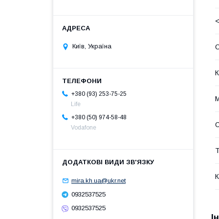
<
Київ, Україна
О
К
+380 (93) 253-75-25
М
Life
+380 (50) 974-58-48
С
Vodafone
Т
К
mira.kh.ua@ukr.net
0932537525
0932537525
І