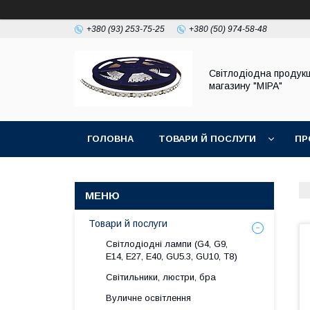
+380 (93) 253-75-25
+380 (50) 974-58-48
Світлодіодна продукц
магазину "МІРА"
ГОЛОВНА
ТОВАРИ Й ПОСЛУГИ
ПР
Товари й послуги
Світлодіодні лампи (G4, G9,
E14, E27, Е40, GU5.3, GU10, Т8)
Світильники, люстри, бра
Вуличне освітлення