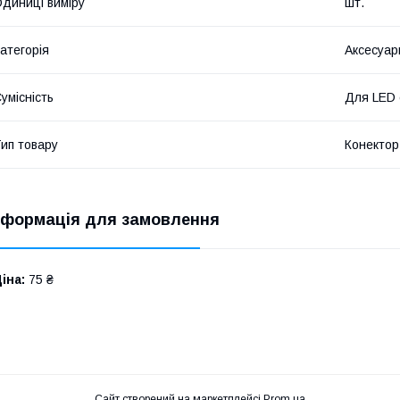
диниці виміру
шт.
атегорія
Аксесуар
умісність
Для LED 
ип товару
Конектор
нформація для замовлення
іна:
75 ₴
Сайт створений на маркетплейсі
Prom.ua