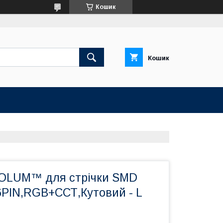
Кошик
Кошик
OLUM™ для стрічки SMD
6PIN,RGB+ССТ,Кутовий - L