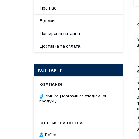
Про нас
Відгуки
К
Поширенні питання
а
Доставка та оплата
п
в
К
КОНТАКТИ
м
з
р
г
"МІРА" | Магазин світлодіодної
В
продукції
п
д
В
P
о
Раїса
п