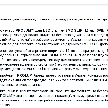
омплектуючі окремо від основного товару реалізуються
за погод
Конектор PROLUM™ для LED стрічки SMD SLIM, 12 мм, 6PIN, 
ксесуар, який дозволяє швидко та безпечно підключати світлодіодні
одібній конструкції він забезпечує акуратне з’єднання та коректн
ажливо для багатоканальних стрічок із підтримкою RGB+CCT (регу
онектор сумісний зі стрічками
шириною 12 мм
, що працюють від
оделей LED-стрічок типу
SMD SLIM
. Формат
6PIN
дозволяє підклю
абезпечуючи точну передачу сигналу для створення яскравих, наси
егулювання відтінків білого світла (теплий, нейтральний, холодний
нучким, дозволяючи легко інтегрувати стрічку у систему освітлення
иробник –
PROLUM
, бренд зареєстрований в Україні. Конектор на
ідключення світлодіодної стрічки
та є оптимальним рішенням я
омашнього використання.
иконаний із якісних матеріалів, він гарантує довговічність та без
ROLUM™ значно спрощує процес інсталяції, мінімізує ризик втрати
світлювальної системи, що робить його практичним вибором для б
роєкту.