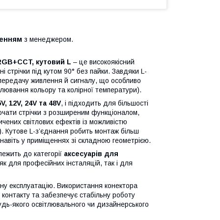
женням
з менеджером.
RGB+CCT, кутовий L
– це високоякісний
 стрічки під кутом 90° без пайки. Завдяки L-
у передачу живлення й сигналу, що особливо
лювання кольору та колірної температури).
5V, 12V, 24V та 48V
, і підходить для більшості
чати стрічки з розширеним функціоналом,
чених світлових ефектів із можливістю
). Кутове L-з’єднання робить монтаж більш
 навіть у приміщеннях зі складною геометрією.
лежить до категорії
аксесуарів для
к для професійних інсталяцій, так і для
печну експлуатацію. Використання конектора
 контакту та забезпечує стабільну роботу
удь-якого освітлювального чи дизайнерського