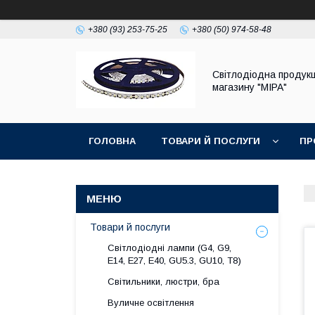
+380 (93) 253-75-25
+380 (50) 974-58-48
Світлодіодна продукц
магазину "МІРА"
ГОЛОВНА
ТОВАРИ Й ПОСЛУГИ
ПР
Товари й послуги
Світлодіодні лампи (G4, G9,
E14, E27, Е40, GU5.3, GU10, Т8)
Світильники, люстри, бра
Вуличне освітлення