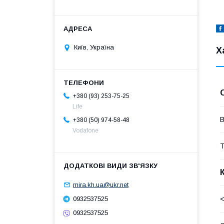
Київ, Україна
Х
+380 (93) 253-75-25
Life
В
+380 (50) 974-58-48
Vodafone
Т
mira.kh.ua@ukr.net
<
0932537525
0932537525