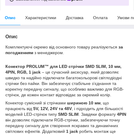
Опис
Характеристики
Доставка
Оплата
Умови п
Опис
Комплектуючі окремо від основного товару реалізуються
за
погодженням
з менеджером.
Конектор PROLUM™ для LED стрічки SMD SLIM, 10 мм,
4PIN, RGB, 1 jack
– це сучасний аксесуар, який дозволяє
швидко та надійно підключати багатокольорові світлодіодні
стрічки без пайки. Він забезпечує стабільне з’єднання та
коректну передачу сигналу, що особливо важливо для RGB-
стрічок, де кожен контакт відповідає за окремий колір.
Конектор сумісний зі стрічками
шириною 10 мм
, що
працюють від
5V, 12V, 24V та 48V
, і підходить для більшості
моделей LED-стрічок типу
SMD SLIM
. Завдяки формату
4PIN
він дозволяє підключати RGB-стрічки, забезпечуючи точну
передачу сигналу для створення яскравих та динамічних
світлових ефектів. Додатковий
1 jack
робить монтаж ще