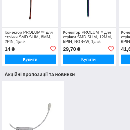
Конектор PROLUM™ для
Конектор PROLUM™ для
Кон
стрічки SMD SLIM, 8ММ,
стрічки SMD SLIM, 12ММ,
стрі
2PIN, 1jack
5PIN, RGB+W, 1jack
6PIN
14
29,70
41,
₴
₴
Купити
Купити
Акційні пропозиції та новинки