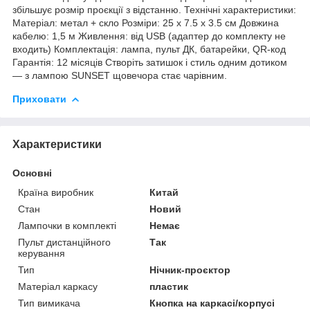
збільшує розмір проєкції з відстанню. Технічні характеристики:
Матеріал: метал + скло Розміри: 25 х 7.5 х 3.5 см Довжина
кабелю: 1,5 м Живлення: від USB (адаптер до комплекту не
входить) Комплектація: лампа, пульт ДК, батарейки, QR-код
Гарантія: 12 місяців Створіть затишок і стиль одним дотиком
— з лампою SUNSET щовечора стає чарівним.
Приховати
Характеристики
Основні
Країна виробник
Китай
Стан
Новий
Лампочки в комплекті
Немає
Пульт дистанційного
Так
керування
Тип
Нічник-проєктор
Матеріал каркасу
пластик
Тип вимикача
Кнопка на каркасі/корпусі