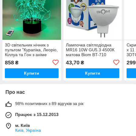
3D світильник нічник з
Лампочка світлодіодна
Скри
пультом "Курапіка, Леоріо,
MR16 10W GU5.3 4500К
х 11
Кіллуа та Гон з аніме
матова Biom BT-710
3DT
"Хантер х Хантер"
858
43,70
299
₴
₴
3DTOYSLAMP
Купити
Купити
Про нас
98% позитивних з 89 відгуків за рік
Працює з 15.12.2013
м. Київ
Київ, Україна