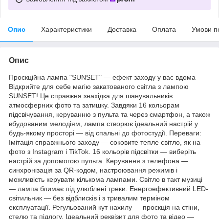
Опис
Характеристики
Доставка
Оплата
Умови п
Опис
Проєкційна лампа "SUNSET" — ефект заходу у вас вдома
Відкрийте для себе магію закатованого світла з лампою
SUNSET! Це справжня знахідка для шанувальників
атмосферних фото та затишку. Завдяки 16 кольорам
підсвічування, керуванню з пульта та через смартфон, а також
вбудованим мелодіям, лампа створює ідеальний настрій у
будь-якому просторі — від спальні до фотостудії. Переваги:
Імітація справжнього заходу — соковите тепле світло, як на
фото з Instagram і TikTok. 16 кольорів підсвітки — виберіть
настрій за допомогою пульта. Керування з телефона —
синхронізація за QR-кодом, настроювання режимів і
можливість керувати кількома лампами. Світло в такт музиці
— лампа блимає під улюблені треки. Енергоефективний LED-
світильник — без відблисків і з тривалим терміном
експлуатації. Регульований кут нахилу — проєкція на стіни,
стелю та підлогу. Ідеальний реквізит для фото та відео —