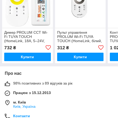
Димер PROLUM CCT Wi-
Пульт управління
Конт
Fi TUYA TOUCH
PROLUM Wi-Fi TUYA
PRO
(HomeLink, 18A, 5–24V,
TOUCH (HomeLink, білий,
TUY
IP20, сенсорне керування,
сумісний з арт. 404023,
Герм
732
312
1 0
₴
₴
сумісність з Google Home /
IP20, керування зі
Home
Home Assistant / Tuy
смартфона, сумісність з
Купити
Купити
Goog
Про нас
98% позитивних з 89 відгуків за рік
Працює з 15.12.2013
м. Київ
Київ, Україна
Контакти