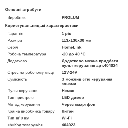
Основні атрибути
Виробник
PROLUM
Користувальницькі характеристики
Гарантія
1 рік
Розміри
113х130х30 мм
Серія
HomeLink
Робоча температура
-20 до 40 °C
Додатково
Додатково можна придбати
пульт керування арт.404024
Стрес на робочому місці
12V-24V
Сумісність
З можливістю керування
зонами
Пульт керування
Немає
Тип пристрою
LED-димер
Метод керування
Через смартфон
Країна виробника товару
Китай
Тип зв' язку
Wi-Fi
<b>Код товару</b>
404023