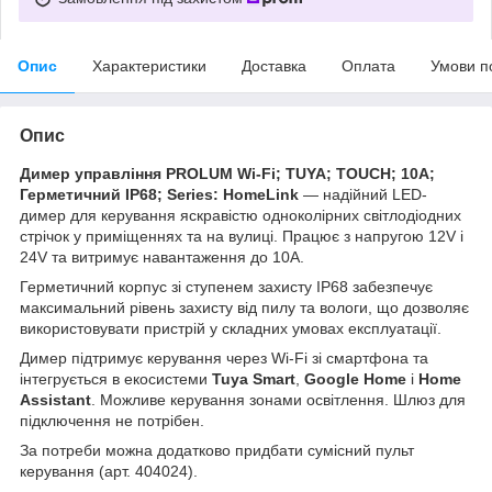
Опис
Характеристики
Доставка
Оплата
Умови п
Опис
Димер управління PROLUM Wi-Fi; TUYA; TOUCH; 10A;
Герметичний IP68; Series: HomeLink
— надійний LED-
димер для керування яскравістю одноколірних світлодіодних
стрічок у приміщеннях та на вулиці. Працює з напругою 12V і
24V та витримує навантаження до 10A.
Герметичний корпус зі ступенем захисту IP68 забезпечує
максимальний рівень захисту від пилу та вологи, що дозволяє
використовувати пристрій у складних умовах експлуатації.
Димер підтримує керування через Wi-Fi зі смартфона та
інтегрується в екосистеми
Tuya Smart
,
Google Home
і
Home
Assistant
. Можливе керування зонами освітлення. Шлюз для
підключення не потрібен.
За потреби можна додатково придбати сумісний пульт
керування (арт. 404024).