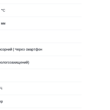
0 °C
 мм
нсорний | Через смартфон
 вологозахищений)
Fi
ер