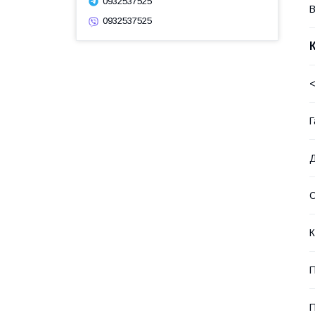
0932537525
В
0932537525
<
Г
О
К
П
П