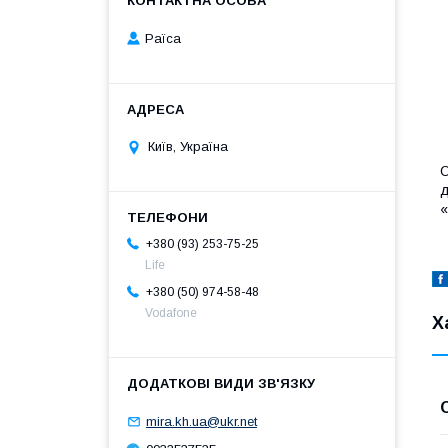
Раїса
Київ, Україна
д
«
+380 (93) 253-75-25
Life
+380 (50) 974-58-48
Vodafone
Х
mira.kh.ua@ukr.net