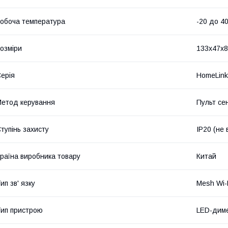
обоча температура
-20 до 4
озміри
133х47х8
ерія
HomeLink
етод керування
Пульт се
тупінь захисту
IP20 (не
раїна виробника товару
Китай
ип зв' язку
Mesh Wi-
ип пристрою
LED-дим