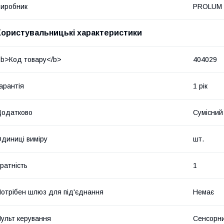
иробник
PROLUM
Користувальницькі характеристики
b>Код товару</b>
404029
арантія
1 рік
Додатково
Сумісний
диниці виміру
шт.
ратність
1
отрібен шлюз для під'єднання
Немає
ульт керування
Сенсорн