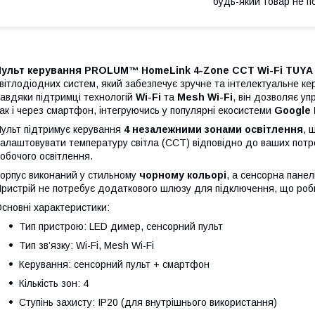
будь-який товар не п
Пульт керування PROLUM™ HomeLink 4-Zone CCT Wi-Fi TUYA
вітлодіодних систем, який забезпечує зручне та інтелектуальне ке
авдяки підтримці технологій
Wi-Fi
та
Mesh Wi-Fi
, він дозволяє у
ак і через смартфон, інтегруючись у популярні екосистеми
Google 
ульт підтримує керування
4 незалежними зонами освітлення
, 
алаштовувати температуру світла (CCT) відповідно до ваших потр
обочого освітлення.
орпус виконаний у стильному
чорному кольорі
, а сенсорна панел
ристрій не потребує додаткового шлюзу для підключення, що роби
сновні характеристики:
Тип пристрою: LED димер, сенсорний пульт
Тип зв’язку: Wi-Fi, Mesh Wi-Fi
Керування: сенсорний пульт + смартфон
Кількість зон: 4
Ступінь захисту: IP20 (для внутрішнього використання)