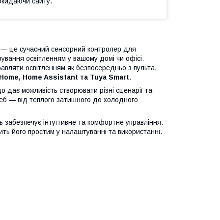
окидаючи сайту.
— це сучасний сенсорний контролер для
рування освітленням у вашому домі чи офісі.
правляти освітленням як безпосередньо з пульта,
Home, Home Assistant та Tuya Smart
.
що дає можливість створювати різні сценарії та
еб — від теплого затишного до холодного
ь забезпечує інтуїтивне та комфортне управління.
ть його простим у налаштуванні та використанні.