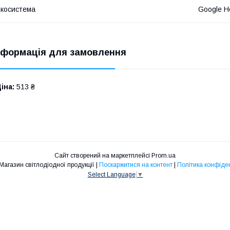
косистема
Google H
нформація для замовлення
іна:
513 ₴
Сайт створений на маркетплейсі
Prom.ua
"МІРА" | Магазин світлодіодної продукції |
Поскаржитися на контент
|
Політика конфіде
Select Language
▼