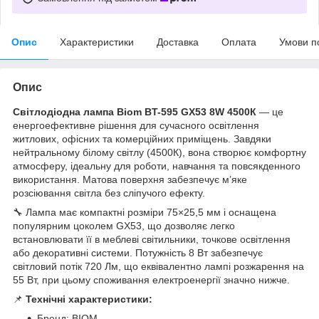
Опис
Характеристики
Доставка
Оплата
Умови п
Опис
Світлодіодна лампа Biom BT-595 GX53 8W 4500К
— це
енергоефективне рішення для сучасного освітлення
житлових, офісних та комерційних приміщень. Завдяки
нейтральному білому світлу (4500К), вона створює комфортну
атмосферу, ідеальну для роботи, навчання та повсякденного
використання. Матова поверхня забезпечує м’яке
розсіювання світла без сліпучого ефекту.
🔧 Лампа має компактні розміри 75×25,5 мм і оснащена
популярним цоколем GX53, що дозволяє легко
встановлювати її в меблеві світильники, точкове освітлення
або декоративні системи. Потужність 8 Вт забезпечує
світловий потік 720 Лм, що еквівалентно лампі розжарення на
55 Вт, при цьому споживання електроенергії значно нижче.
📌
Технічні характеристики:
Бренд: BIOM