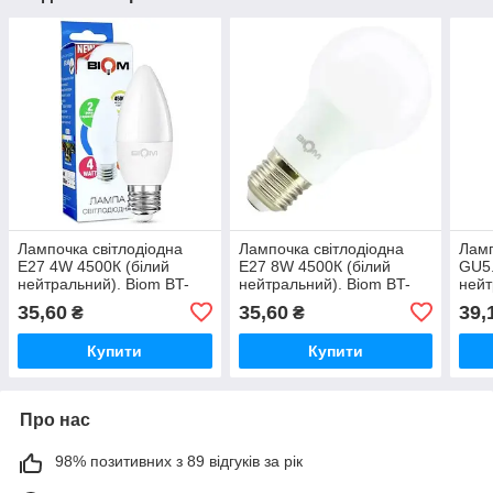
Лампочка світлодіодна
Лампочка світлодіодна
Ламп
E27 4W 4500К (білий
E27 8W 4500К (білий
GU5.
нейтральний). Biom BT-
нейтральний). Biom BT-
нейт
548
508 A60
562
35,60
35,60
39,
₴
₴
Купити
Купити
Про нас
98% позитивних з 89 відгуків за рік