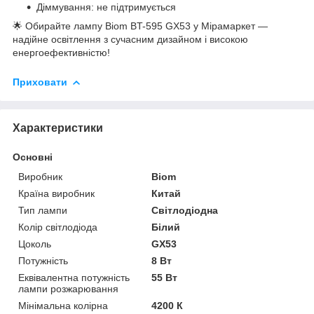
Діммування: не підтримується
🌟 Обирайте лампу Biom BT-595 GX53 у Мірамаркет —
надійне освітлення з сучасним дизайном і високою
енергоефективністю!
Приховати
Характеристики
Основні
Виробник
Biom
Країна виробник
Китай
Тип лампи
Світлодіодна
Колір світлодіода
Білий
Цоколь
GX53
Потужність
8 Вт
Еквівалентна потужність
55 Вт
лампи розжарювання
Мінімальна колірна
4200 К