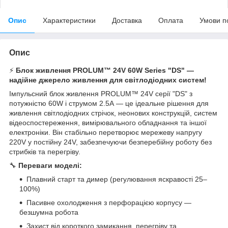
Опис
Характеристики
Доставка
Оплата
Умови п
Опис
⚡️
Блок живлення PROLUM™ 24V 60W Series "DS" —
надійне джерело живлення для світлодіодних систем!
Імпульсний блок живлення PROLUM™ 24V серії "DS" з
потужністю 60W і струмом 2.5А — це ідеальне рішення для
живлення світлодіодних стрічок, неонових конструкцій, систем
відеоспостереження, вимірювального обладнання та іншої
електроніки. Він стабільно перетворює мережеву напругу
220V у постійну 24V, забезпечуючи безперебійну роботу без
стрибків та перегріву.
🔧
Переваги моделі:
Плавний старт та димер (регулювання яскравості 25–
100%)
Пасивне охолодження з перфорацією корпусу —
безшумна робота
Захист від короткого замикання, перегріву та