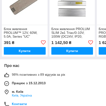
Блок живлення
Блок живлення PROLUM
Блок
PROLUM™ 12V, 60W,
SLIM 2в1 Triac/0-10V;
PRO
5.0А, Series "UC"
100W (DC24V; IP20;
RGB
4.17А) SERIES "SPT" PRO
Tuya
391
1 142,50
1 6
₴
₴
(DC2
SER
Купити
Купити
Про нас
98% позитивних з 89 відгуків за рік
Працює з 15.12.2013
м. Київ
Київ, Україна
Контакти