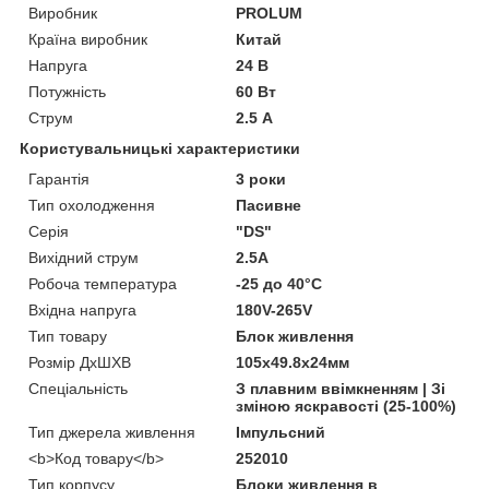
Виробник
PROLUM
Країна виробник
Китай
Напруга
24 В
Потужність
60 Вт
Струм
2.5 А
Користувальницькі характеристики
Гарантія
3 роки
Тип охолодження
Пасивне
Серія
"DS"
Вихідний струм
2.5A
Робоча температура
-25 до 40°С
Вхідна напруга
180V-265V
Тип товару
Блок живлення
Розмір ДхШХВ
105х49.8х24мм
Спеціальність
З плавним ввімкненням | Зі
зміною яскравості (25-100%)
Тип джерела живлення
Імпульсний
<b>Код товару</b>
252010
Тип корпусу
Блоки живлення в