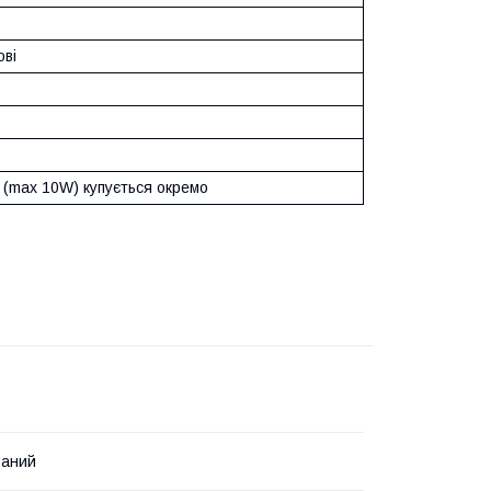
ові
 (max 10W) купується окремо
ваний