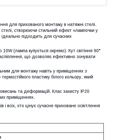
ня для прихованого монтажу в натяжні стелі.
м стелі, створюючи стильний ефект «лампочки у
 ідеально підходить для сучасних
10W (лампа купується окремо). Кут світіння 90°
засліплення, що дозволяє ефективно зонувати
льним для монтажу навіть у приміщеннях з
термостійкого пластику білого кольору, який
ровисань та деформацій. Клас захисту IP20
них приміщеннях.
і всіх, хто цінує сучасне приховане освітлення
м