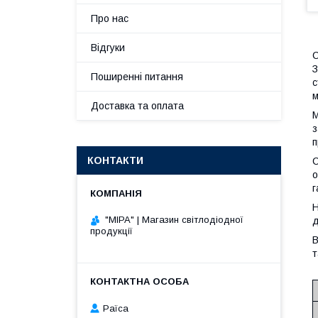
Про нас
Відгуки
С
З
Поширенні питання
с
м
Доставка та оплата
М
з
п
КОНТАКТИ
С
о
г
Н
"МІРА" | Магазин світлодіодної
д
продукції
B
т
Раїса