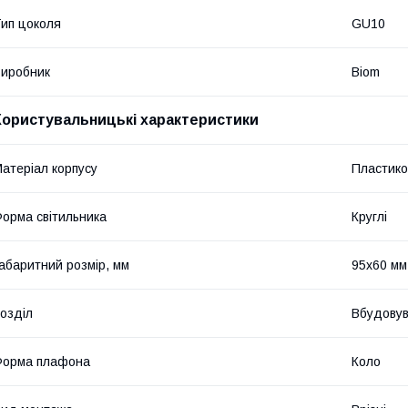
ип цоколя
GU10
иробник
Biom
Користувальницькі характеристики
атеріал корпусу
Пластико
орма світильника
Круглі
абаритний розмір, мм
95x60 мм
озділ
Вбудовув
Форма плафона
Коло