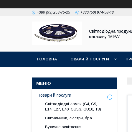
+380 (93) 253-75-25
+380 (50) 974-58-48
Світлодіодна продукц
магазину "МІРА"
ГОЛОВНА
ТОВАРИ Й ПОСЛУГИ
ПР
Товари й послуги
Світлодіодні лампи (G4, G9,
E14, E27, Е40, GU5.3, GU10, Т8)
Світильники, люстри, бра
Вуличне освітлення