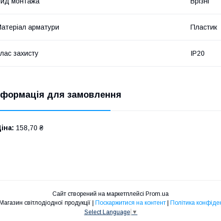
ид монтажа
Врізні
атеріал арматури
Пластик
лас захисту
IP20
нформація для замовлення
іна:
158,70 ₴
Сайт створений на маркетплейсі
Prom.ua
"МІРА" | Магазин світлодіодної продукції |
Поскаржитися на контент
|
Політика конфіде
Select Language
▼