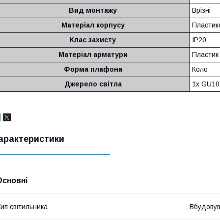
Вид монтажу
Врізні
Матеріал корпусу
Пластик
Клас захисту
IP20
Матеріал арматури
Пластик
Форма плафона
Коло
Джерело світла
1x GU10
арактеристики
Основні
ип світильника
Вбудову