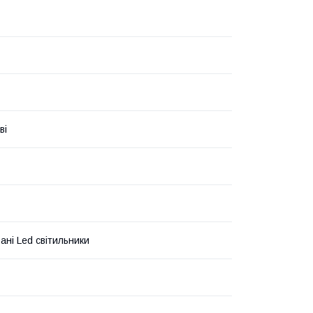
ві
ані Led світильники