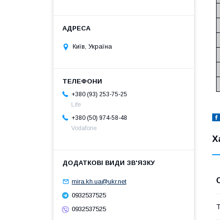
Київ, Україна
+380 (93) 253-75-25
Life
+380 (50) 974-58-48
Vodafone
Х
mira.kh.ua@ukr.net
0932537525
Т
0932537525