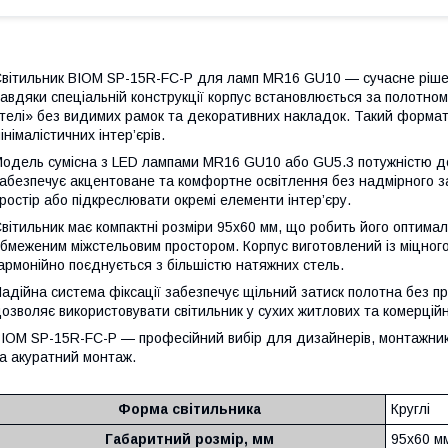
вітильник BIOM SP-15R-FC-P для ламп MR16 GU10 — сучасне рішен
авдяки спеціальній конструкції корпус встановлюється за полотно
телі» без видимих рамок та декоративних накладок. Такий формат
інімалістичних інтер’єрів.
одель сумісна з LED лампами MR16 GU10 або GU5.3 потужністю до 
абезпечує акцентоване та комфортне освітлення без надмірного 
ростір або підкреслювати окремі елементи інтер’єру.
вітильник має компактні розміри 95x60 мм, що робить його оптима
бмеженим міжстельовим простором. Корпус виготовлений із міцного 
армонійно поєднується з більшістю натяжних стель.
адійна система фіксації забезпечує щільний затиск полотна без п
озволяє використовувати світильник у сухих житлових та комерцій
IOM SP-15R-FC-P — професійний вибір для дизайнерів, монтажників 
а акуратний монтаж.
Форма світильника
Круглі
Габаритний розмір, мм
95x60 м